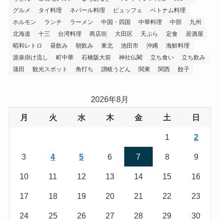
グルメ
タイ料理
ネパール料理
ビュッフェ
ベトナム料理
ホルモン
ランチ
ラーメン
中国・四国
中華料理
中部
九州
北海道
十三
台湾料理
商店街
大田区
天ぷら
定食
居酒屋
昭和レトロ
昼飲み
朝飲み
東北
池田市
沖縄
海鮮料理
源泉掛け流し
町中華
石橋阪大前
神社仏閣
立ち食い
立ち飲み
蒲田
観光スポット
角打ち
讃岐うどん
関東
関西
餃子
2026年8月
月
火
水
木
金
土
日
1
2
3
4
5
6
7
8
9
10
11
12
13
14
15
16
17
18
19
20
21
22
23
24
25
26
27
28
29
30