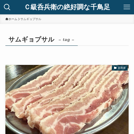
Ｃ級呑兵衛の絶好調な千鳥足
ホーム
サムギョプサル
サムギョプサル
– tag –
居酒屋