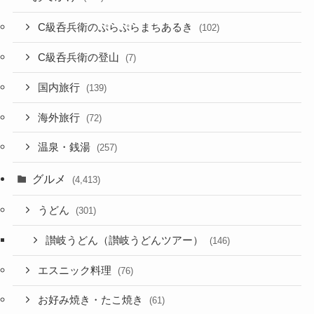
C級呑兵衛のぷらぷらまちあるき
(102)
C級呑兵衛の登山
(7)
国内旅行
(139)
海外旅行
(72)
温泉・銭湯
(257)
グルメ
(4,413)
うどん
(301)
讃岐うどん（讃岐うどんツアー）
(146)
エスニック料理
(76)
お好み焼き・たこ焼き
(61)