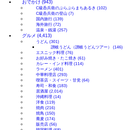
おでかけ
(943)
C級呑兵衛のぷらぷらまちあるき
(102)
C級呑兵衛の登山
(7)
国内旅行
(139)
海外旅行
(72)
温泉・銭湯
(257)
グルメ
(4,413)
うどん
(301)
讃岐うどん（讃岐うどんツアー）
(146)
エスニック料理
(76)
お好み焼き・たこ焼き
(61)
カレー・インド料理
(114)
ラーメン
(401)
中華料理店
(293)
喫茶店・スイーツ・甘党
(64)
寿司・和食
(183)
居酒屋
(2,014)
沖縄料理
(14)
洋食
(119)
焼肉
(216)
焼鳥
(150)
蕎麦
(174)
販売店
(56)
韓国料理
(68)