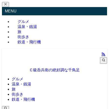
MENU
グルメ
温泉・銭湯
旅
街歩き
鉄道・飛行機
蒲田・石橋阪大前・十三を中心に食べ歩き/居酒屋巡り/銭湯/温泉/旅/まちあるき/鉄道/飛行機 
Ｃ級呑兵衛の絶好調な千鳥足
グルメ
温泉・銭湯
旅
街歩き
鉄道・飛行機