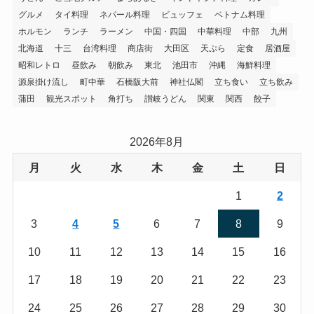
グルメ
タイ料理
ネパール料理
ビュッフェ
ベトナム料理
ホルモン
ランチ
ラーメン
中国・四国
中華料理
中部
九州
北海道
十三
台湾料理
商店街
大田区
天ぷら
定食
居酒屋
昭和レトロ
昼飲み
朝飲み
東北
池田市
沖縄
海鮮料理
源泉掛け流し
町中華
石橋阪大前
神社仏閣
立ち食い
立ち飲み
蒲田
観光スポット
角打ち
讃岐うどん
関東
関西
餃子
2026年8月
月
火
水
木
金
土
日
1
2
3
4
5
6
7
8
9
10
11
12
13
14
15
16
17
18
19
20
21
22
23
24
25
26
27
28
29
30