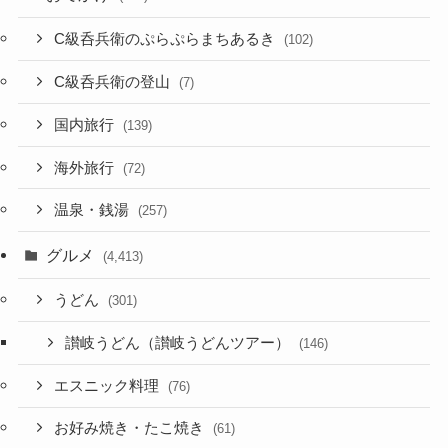
C級呑兵衛のぷらぷらまちあるき
(102)
C級呑兵衛の登山
(7)
国内旅行
(139)
海外旅行
(72)
温泉・銭湯
(257)
グルメ
(4,413)
うどん
(301)
讃岐うどん（讃岐うどんツアー）
(146)
エスニック料理
(76)
お好み焼き・たこ焼き
(61)