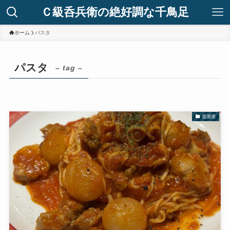
Ｃ級呑兵衛の絶好調な千鳥足
ホーム
パスタ
パスタ
– tag –
居酒屋