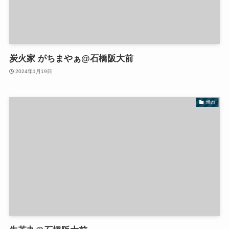
炭火家 がちまやぁ@石橋阪大前
2024年1月19日
焼肉