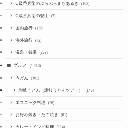
C級呑兵衛のぷらぷらまちあるき
(102)
C級呑兵衛の登山
(7)
国内旅行
(139)
海外旅行
(72)
温泉・銭湯
(257)
グルメ
(4,413)
うどん
(301)
讃岐うどん（讃岐うどんツアー）
(146)
エスニック料理
(76)
お好み焼き・たこ焼き
(61)
カレー・インド料理
(114)