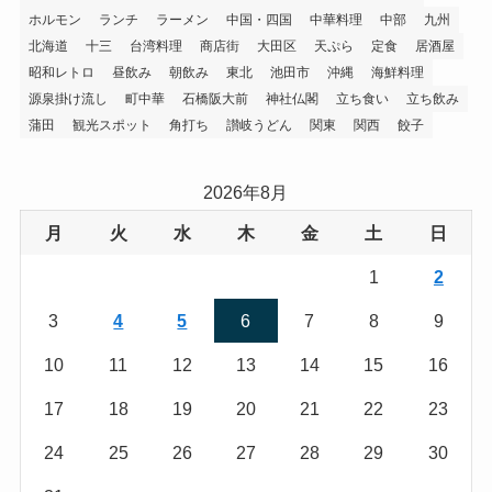
ホルモン
ランチ
ラーメン
中国・四国
中華料理
中部
九州
北海道
十三
台湾料理
商店街
大田区
天ぷら
定食
居酒屋
昭和レトロ
昼飲み
朝飲み
東北
池田市
沖縄
海鮮料理
源泉掛け流し
町中華
石橋阪大前
神社仏閣
立ち食い
立ち飲み
蒲田
観光スポット
角打ち
讃岐うどん
関東
関西
餃子
2026年8月
月
火
水
木
金
土
日
1
2
3
4
5
6
7
8
9
10
11
12
13
14
15
16
17
18
19
20
21
22
23
24
25
26
27
28
29
30