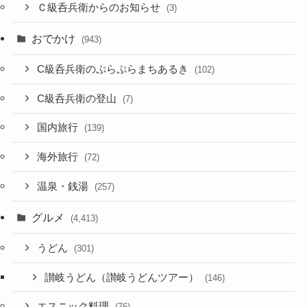
Ｃ級呑兵衛からのお知らせ
(3)
おでかけ
(943)
C級呑兵衛のぷらぷらまちあるき
(102)
C級呑兵衛の登山
(7)
国内旅行
(139)
海外旅行
(72)
温泉・銭湯
(257)
グルメ
(4,413)
うどん
(301)
讃岐うどん（讃岐うどんツアー）
(146)
エスニック料理
(76)