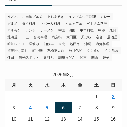
うどん
ご当地グルメ
まちあるき
インドネシア料理
カレー
グルメ
タイ料理
ネパール料理
ビュッフェ
ベトナム料理
ホルモン
ランチ
ラーメン
中国・四国
中華料理
中部
九州
北海道
十三
台湾料理
商店街
大田区
天ぷら
定食
居酒屋
昭和レトロ
昼飲み
朝飲み
東北
池田市
沖縄
海鮮料理
源泉掛け流し
町中華
石橋阪大前
神社仏閣
立ち食い
立ち飲み
蒲田
観光スポット
角打ち
讃岐うどん
関東
関西
餃子
2026年8月
月
火
水
木
金
土
日
1
2
3
4
5
6
7
8
9
10
11
12
13
14
15
16