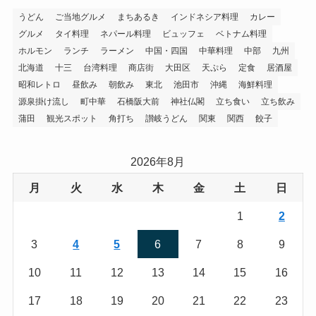
うどん
ご当地グルメ
まちあるき
インドネシア料理
カレー
グルメ
タイ料理
ネパール料理
ビュッフェ
ベトナム料理
ホルモン
ランチ
ラーメン
中国・四国
中華料理
中部
九州
北海道
十三
台湾料理
商店街
大田区
天ぷら
定食
居酒屋
昭和レトロ
昼飲み
朝飲み
東北
池田市
沖縄
海鮮料理
源泉掛け流し
町中華
石橋阪大前
神社仏閣
立ち食い
立ち飲み
蒲田
観光スポット
角打ち
讃岐うどん
関東
関西
餃子
2026年8月
月
火
水
木
金
土
日
1
2
3
4
5
6
7
8
9
10
11
12
13
14
15
16
17
18
19
20
21
22
23