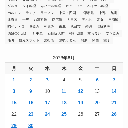
グルメ
タイ料理
ネパール料理
ビュッフェ
ベトナム料理
ホルモン
ランチ
ラーメン
中国・四国
中華料理
中部
九州
北海道
十三
台湾料理
商店街
大田区
天ぷら
定食
居酒屋
昭和レトロ
昼飲み
朝飲み
東北
池田市
沖縄
海鮮料理
源泉掛け流し
町中華
石橋阪大前
神社仏閣
立ち食い
立ち飲み
蒲田
観光スポット
角打ち
讃岐うどん
関東
関西
餃子
2026年6月
月
火
水
木
金
土
日
1
2
3
4
5
6
7
8
9
10
11
12
13
14
15
16
17
18
19
20
21
22
23
24
25
26
27
28
29
30