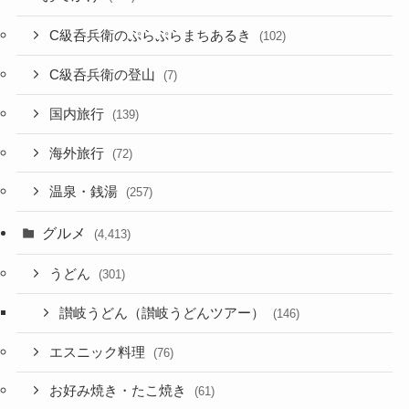
C級呑兵衛のぷらぷらまちあるき
(102)
C級呑兵衛の登山
(7)
国内旅行
(139)
海外旅行
(72)
温泉・銭湯
(257)
グルメ
(4,413)
うどん
(301)
讃岐うどん（讃岐うどんツアー）
(146)
エスニック料理
(76)
お好み焼き・たこ焼き
(61)