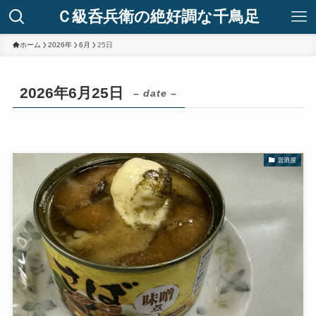
Ｃ級呑兵衛の絶好調な千鳥足
ホーム
2026年
6月
25日
2026年6月25日
– date –
居酒屋