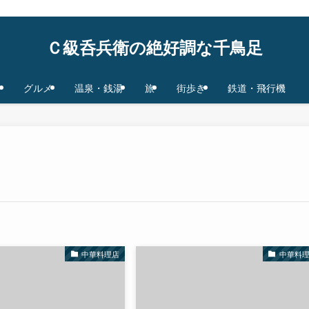
鉄道/飛行機 base in Tokyo/Osaka,JAPAN
Ｃ級呑兵衛の絶好調な千鳥足
グルメ
温泉・銭湯
旅
街歩き
鉄道・飛行機
中華料理店
中華料