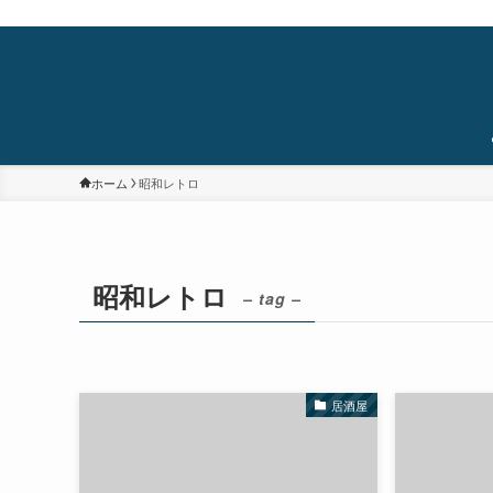
蒲田・石橋阪大前・十三を中心に食べ歩き/居酒屋巡り/銭湯/温泉/旅/まちあるき/
ホーム
昭和レトロ
昭和レトロ
– tag –
居酒屋