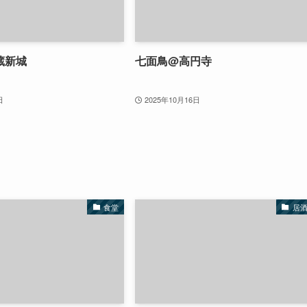
蔵新城
七面鳥@高円寺
日
2025年10月16日
食堂
居