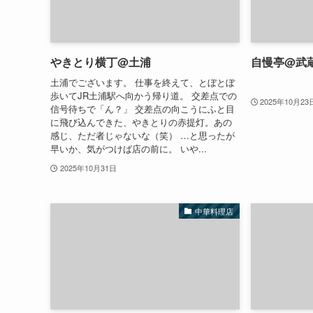
やきとり横丁@土浦
自慢亭@武
土浦でございます。 仕事を終えて、とぼとぼ
歩いてJR土浦駅へ向かう帰り道。 交差点での
2025年10月23
信号待ちで「ん？」 交差点の向こうにふと目
に飛び込んできた、やきとりの赤提灯。あの
感じ、ただ者じゃないな（笑） …と思ったが
早いか、気がつけば店の前に。 いや...
2025年10月31日
中華料理店