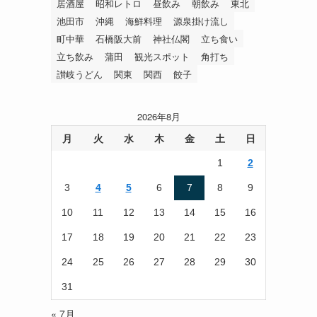
居酒屋
昭和レトロ
昼飲み
朝飲み
東北
池田市
沖縄
海鮮料理
源泉掛け流し
町中華
石橋阪大前
神社仏閣
立ち食い
立ち飲み
蒲田
観光スポット
角打ち
讃岐うどん
関東
関西
餃子
2026年8月
月
火
水
木
金
土
日
1
2
3
4
5
6
7
8
9
10
11
12
13
14
15
16
17
18
19
20
21
22
23
24
25
26
27
28
29
30
31
« 7月