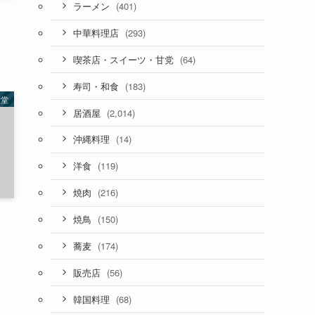
(401)
ラーメン
(293)
中華料理店
(64)
喫茶店・スイーツ・甘党
(183)
寿司・和食
食堂
(2,014)
居酒屋
(14)
沖縄料理
(119)
洋食
(216)
焼肉
(150)
焼鳥
(174)
蕎麦
(56)
販売店
(68)
韓国料理