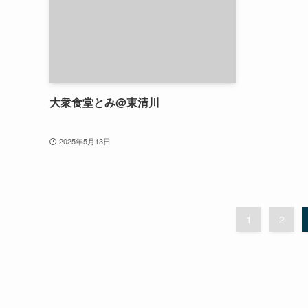
大衆食堂とみ@東清川
2025年5月13日
1
2