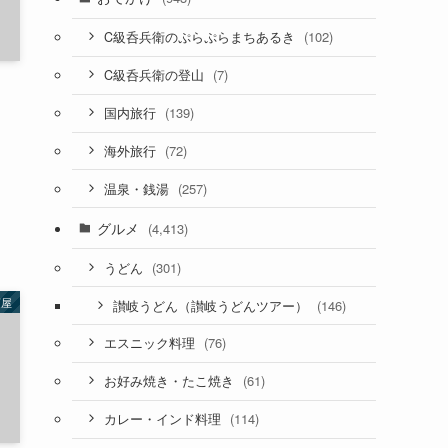
(102)
C級呑兵衛のぷらぷらまちあるき
(7)
C級呑兵衛の登山
(139)
国内旅行
(72)
海外旅行
(257)
温泉・銭湯
グルメ
(4,413)
(301)
うどん
酒屋
(146)
讃岐うどん（讃岐うどんツアー）
(76)
エスニック料理
(61)
お好み焼き・たこ焼き
(114)
カレー・インド料理