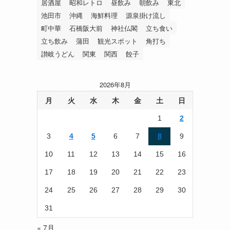
居酒屋
昭和レトロ
昼飲み
朝飲み
東北
池田市
沖縄
海鮮料理
源泉掛け流し
町中華
石橋阪大前
神社仏閣
立ち食い
立ち飲み
蒲田
観光スポット
角打ち
讃岐うどん
関東
関西
餃子
2026年8月
月
火
水
木
金
土
日
1
2
3
4
5
6
7
8
9
10
11
12
13
14
15
16
17
18
19
20
21
22
23
24
25
26
27
28
29
30
31
« 7月