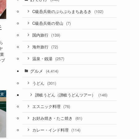
(102)
C級呑兵衛のぷらぷらまちあるき
(7)
C級呑兵衛の登山
丘
(139)
国内旅行
。
ら
(72)
海外旅行
ヤ
営業
(257)
温泉・銭湯
ーブ
グルメ
(4,414)
(301)
うどん
甘党
(146)
讃岐うどん（讃岐うどんツアー）
(76)
エスニック料理
(61)
お好み焼き・たこ焼き
(114)
カレー・インド料理