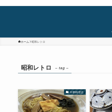
蒲田・石橋阪大前・十三を中心に食べ歩き/居酒屋巡り/銭湯/温泉/旅/まちあるき/
ホーム
昭和レトロ
昭和レトロ
– tag –
中華料理店