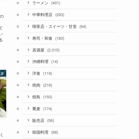
(401)
ラーメン
(293)
中華料理店
の
、
(64)
喫茶店・スイーツ・甘党
て
い
(183)
寿司・和食
る
(2,015)
居酒屋
(14)
沖縄料理
(119)
洋食
酒屋
(216)
焼肉
(150)
焼鳥
(174)
蕎麦
(56)
販売店
(68)
韓国料理
く