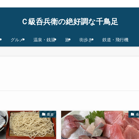
鉄道/飛行機 base in Tokyo/Osaka,JAPAN
Ｃ級呑兵衛の絶好調な千鳥足
グルメ
温泉・銭湯
旅
街歩き
鉄道・飛行機
蕎麦