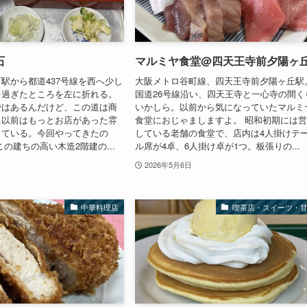
石
マルミヤ食堂@四天王寺前夕陽ヶ
駅から都道437号線を西へ少し
大阪メトロ谷町線、四天王寺前夕陽ヶ丘駅
を過ぎたところを左に折れる。
国道26号線沿い、四天王寺と一心寺の間く
ではあるんだけど、この道は商
いかしら。以前から気になっていたマルミ
…以前はもっとお店があった雰
食堂におじゃましますよ。 昭和初期には
している。今回やってきたの
している老舗の食堂で、店内は4人掛けテ
この建ちの高い木造2階建の...
ル席が4卓、6人掛け卓が1つ。板張りの...
2026年5月6日
中華料理店
喫茶店・スイーツ・