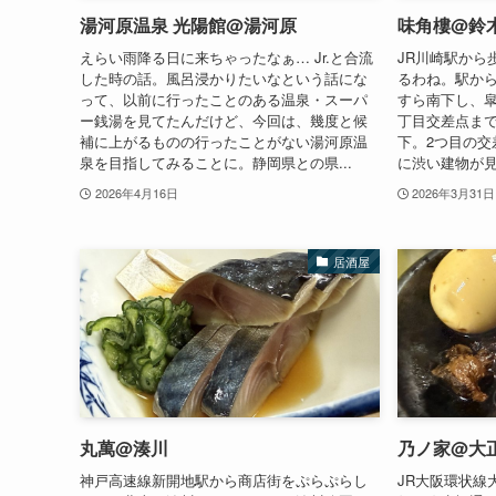
湯河原温泉 光陽館@湯河原
味角樓@鈴
えらい雨降る日に来ちゃったなぁ… Jr.と合流
JR川崎駅から
した時の話。風呂浸かりたいなという話にな
るわね。駅か
って、以前に行ったことのある温泉・スーパ
すら南下し、皐
ー銭湯を見てたんだけど、今回は、幾度と候
丁目交差点ま
補に上がるものの行ったことがない湯河原温
下。2つ目の交
泉を目指してみることに。静岡県との県...
に渋い建物が見
2026年4月16日
2026年3月31日
居酒屋
丸萬@湊川
乃ノ家@大
神戸高速線新開地駅から商店街をぷらぷらし
JR大阪環状線