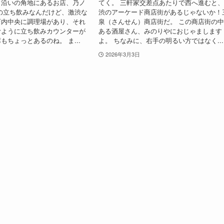
り沿いの角地にあるお店、乃ノ
てく。 三軒家交差点あたりで西へ進むと
の立ち飲みなんだけど、激渋な
渋のアーケード商店街があるじゃないか！
店内中央に調理場があり、それ
泉（さんせん）商店街だ。 この商店街の
むように立ち飲みカウンターが
ある酒屋さん、みのりやにおじゃまします
もちょっとあるのね。 ま...
よ。 ちなみに、右手の明るい方ではなく...
2026年3月3日