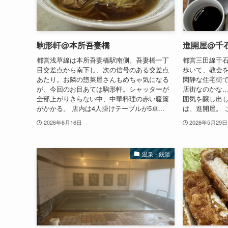
駒形軒@本所吾妻橋
進開屋@千
都営浅草線は本所吾妻橋駅南側。吾妻橋一丁
都営三田線千石
目交差点から南下し、次の信号のある交差点
歩いて、教会
あたり。お隣の惣菜屋さんもめちゃ気になる
閑静な住宅街
が、今回のお目あては駒形軒。シャッターが
店街なのかな
全部上がりきらない中、中華料理の赤い暖簾
囲気を醸し出
がかかる。 店内は4人掛けテーブルが5卓...
は、進開屋。 
2026年6月16日
2026年5月29日
温泉・銭湯