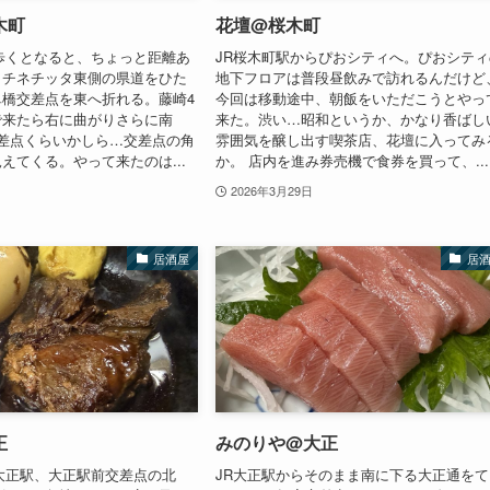
木町
花壇@桜木町
歩くとなると、ちょっと距離あ
JR桜木町駅からぴおシティへ。ぴおシティ
らチネチッタ東側の県道をひた
地下フロアは普段昼飲みで訪れるんだけど
橋交差点を東へ折れる。藤崎4
今回は移動途中、朝飯をいただこうとやっ
で来たら右に曲がりさらに南
来た。渋い…昭和というか、かなり香ばし
差点くらいかしら…交差点の角
雰囲気を醸し出す喫茶店、花壇に入ってみ
えてくる。やって来たのは...
か。 店内を進み券売機で食券を買って、...
2026年3月29日
居酒屋
居
正
みのりや@大正
大正駅、大正駅前交差点の北
JR大正駅からそのまま南に下る大正通をて