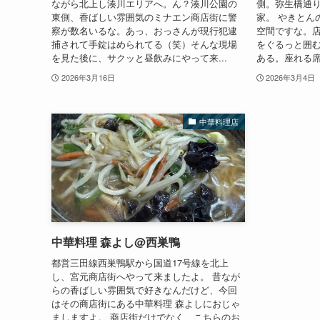
ながら北上し湊川エリアへ。ん？湊川公園の
側。弥生橋通
東側、香ばしい雰囲気のミナエン商店街に警
家。 やきとん
察が数名いるな。あっ、おっさんが現行犯逮
空間ですな。
捕されて手錠はめられてる（笑）そんな現場
をぐるっと囲
を見た後に、サクッと昼飲みにやって来...
ある。座れる席
2026年3月16日
2026年3月4日
中華料理店
中華料理 森よし@西巣鴨
都営三田線西巣鴨駅から国道17号線を北上
し、宮元商店街へやって来ましたよ。 昔なが
らの香ばしい雰囲気で好きなんだけど、今回
はその商店街にある中華料理 森よしにおじゃ
ましますよ。 商店街だけでなく、こちらのお