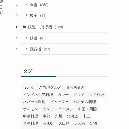
、激
(260)
食堂
三
中に
(11)
餃子
鉄道・飛行機
(128)
(97)
鉄道
(27)
飛行機
タグ
うどん
ご当地グルメ
まちあるき
インドネシア料理
カレー
グルメ
タイ料理
ネパール料理
ビュッフェ
ベトナム料理
ホルモン
ランチ
ラーメン
中国・四国
中華料理
中部
九州
北海道
十三
台湾料理
商店街
大田区
天ぷら
定食