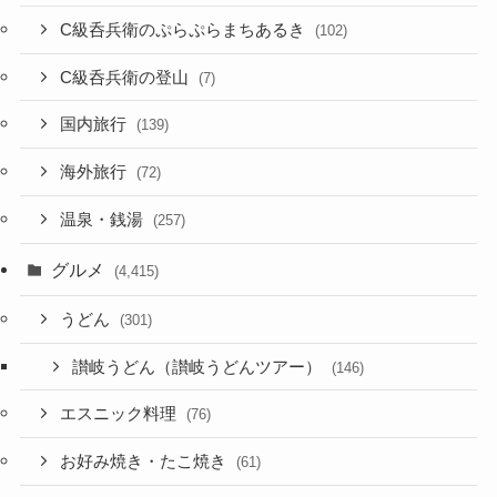
C級呑兵衛のぷらぷらまちあるき
(102)
C級呑兵衛の登山
(7)
国内旅行
(139)
海外旅行
(72)
温泉・銭湯
(257)
グルメ
(4,415)
うどん
(301)
讃岐うどん（讃岐うどんツアー）
(146)
エスニック料理
(76)
お好み焼き・たこ焼き
(61)