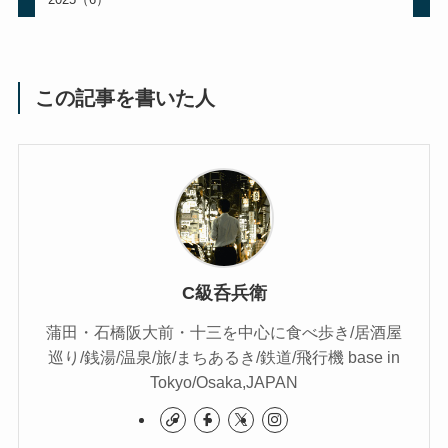
この記事を書いた人
C級呑兵衛
蒲田・石橋阪大前・十三を中心に食べ歩き/居酒屋
巡り/銭湯/温泉/旅/まちあるき/鉄道/飛行機 base in
Tokyo/Osaka,JAPAN