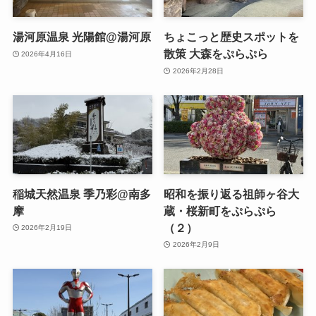
湯河原温泉 光陽館@湯河原
ちょこっと歴史スポットを
散策 大森をぷらぷら
2026年4月16日
2026年2月28日
稲城天然温泉 季乃彩@南多
昭和を振り返る祖師ヶ谷大
摩
蔵・桜新町をぷらぷら
（２）
2026年2月19日
2026年2月9日