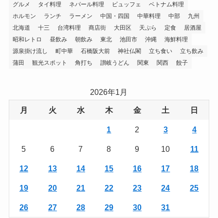
グルメ
タイ料理
ネパール料理
ビュッフェ
ベトナム料理
ホルモン
ランチ
ラーメン
中国・四国
中華料理
中部
九州
北海道
十三
台湾料理
商店街
大田区
天ぷら
定食
居酒屋
昭和レトロ
昼飲み
朝飲み
東北
池田市
沖縄
海鮮料理
源泉掛け流し
町中華
石橋阪大前
神社仏閣
立ち食い
立ち飲み
蒲田
観光スポット
角打ち
讃岐うどん
関東
関西
餃子
2026年1月
月
火
水
木
金
土
日
1
2
3
4
5
6
7
8
9
10
11
12
13
14
15
16
17
18
19
20
21
22
23
24
25
26
27
28
29
30
31