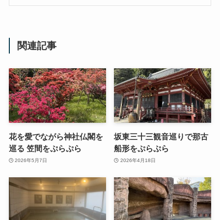
関連記事
花を愛でながら神社仏閣を
坂東三十三観音巡りで那古
巡る 笠間をぷらぷら
船形をぷらぷら
2026年5月7日
2026年4月18日