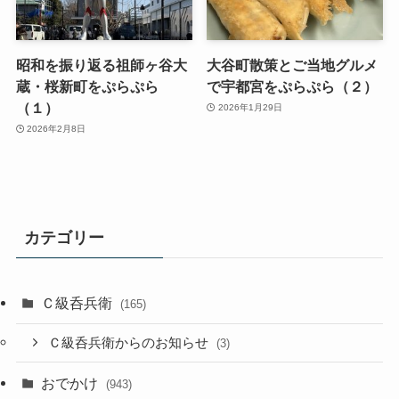
昭和を振り返る祖師ヶ谷大
大谷町散策とご当地グルメ
蔵・桜新町をぷらぷら
で宇都宮をぷらぷら（２）
（１）
2026年1月29日
2026年2月8日
カテゴリー
Ｃ級呑兵衛
(165)
Ｃ級呑兵衛からのお知らせ
(3)
おでかけ
(943)