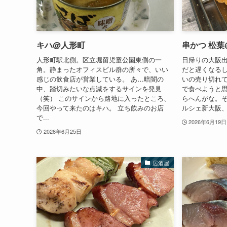
キハ@人形町
串かつ 松葉
人形町駅北側。区立堀留児童公園東側の一
日帰りの大阪
角。静まったオフィスビル群の所々で、いい
だと遅くなる
感じの飲食店が営業している。 あ…暗闇の
いの売り切れ
中、踏切みたいな点滅をするサインを発見
で食べようと
（笑） このサインから路地に入ったところ、
らへんがな。
今回やって来たのはキハ。 立ち飲みのお店
ルシェ新大阪、
で...
2026年6月19日
2026年6月25日
居酒屋