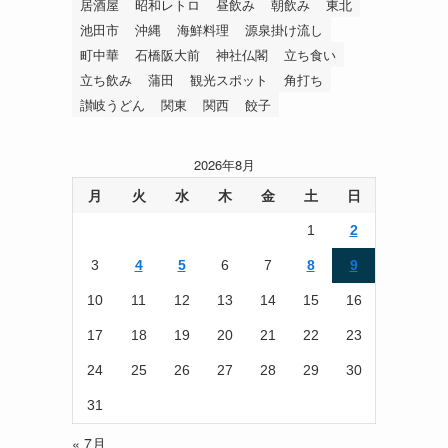
居酒屋
昭和レトロ
昼飲み
朝飲み
東北
池田市
沖縄
海鮮料理
源泉掛け流し
町中華
石橋阪大前
神社仏閣
立ち食い
立ち飲み
蒲田
観光スポット
角打ち
讃岐うどん
関東
関西
餃子
2026年8月
月
火
水
木
金
土
日
1
2
3
4
5
6
7
8
9
10
11
12
13
14
15
16
17
18
19
20
21
22
23
24
25
26
27
28
29
30
31
« 7月