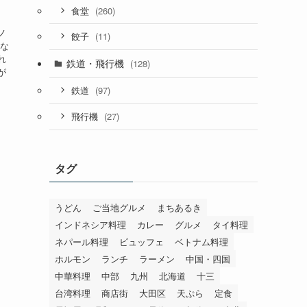
(260)
食堂
ノ
(11)
餃子
渋な
れ
鉄道・飛行機
(128)
が
(97)
鉄道
(27)
飛行機
タグ
うどん
ご当地グルメ
まちあるき
インドネシア料理
カレー
グルメ
タイ料理
ネパール料理
ビュッフェ
ベトナム料理
ホルモン
ランチ
ラーメン
中国・四国
中華料理
中部
九州
北海道
十三
台湾料理
商店街
大田区
天ぷら
定食