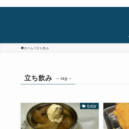
蒲田・石橋阪大前・十三を中心に食べ歩き/居酒屋巡り/銭湯/温泉/旅/まちあるき/
ホーム
立ち飲み
立ち飲み
– tag –
居酒屋