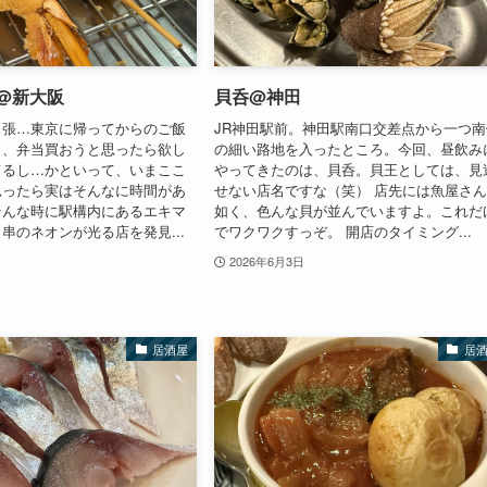
@新大阪
貝呑@神田
出張…東京に帰ってからのご飯
JR神田駅前。神田駅南口交差点から一つ南
し、弁当買おうと思ったら欲し
の細い路地を入ったところ。今回、昼飲み
てるし…かといって、いまここ
やってきたのは、貝呑。貝王としては、見
思ったら実はそんなに時間があ
せない店名ですな（笑） 店先には魚屋さ
そんな時に駅構内にあるエキマ
如く、色んな貝が並んでいますよ。これだ
串のネオンが光る店を発見...
でワクワクすっぞ。 開店のタイミング...
2026年6月3日
居酒屋
居