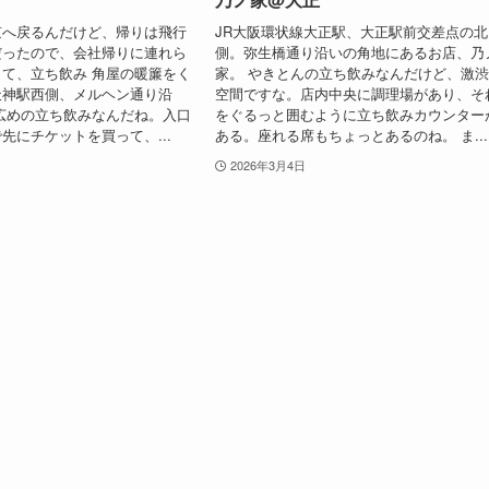
京へ戻るんだけど、帰りは飛行
JR大阪環状線大正駅、大正駅前交差点の北
だったので、会社帰りに連れら
側。弥生橋通り沿いの角地にあるお店、乃
て、立ち飲み 角屋の暖簾をく
家。 やきとんの立ち飲みなんだけど、激
天神駅西側、メルヘン通り沿
空間ですな。店内中央に調理場があり、そ
広めの立ち飲みなんだね。入口
をぐるっと囲むように立ち飲みカウンター
先にチケットを買って、...
ある。座れる席もちょっとあるのね。 ま...
2026年3月4日