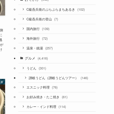
(102)
C級呑兵衛のぷらぷらまちあるき
(7)
C級呑兵衛の登山
(139)
国内旅行
側
に
(72)
海外旅行
逃
んが
(257)
温泉・銭湯
け
グルメ
(4,416)
(301)
うどん
(146)
讃岐うどん（讃岐うどんツアー）
酒屋
(76)
エスニック料理
(61)
お好み焼き・たこ焼き
(114)
カレー・インド料理