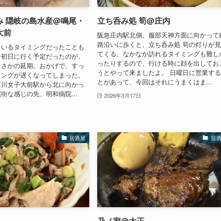
み 隠岐の島水産@鳴尾・
立ち呑み処 筍@庄内
大前
阪急庄内駅北側。服部天神方面に向かって
路沿いに歩くと、立ち呑み処 筍の灯りが
にいるタイミングだったことも
てくる。なかなか訪れるタイミングも難し
ン初日に行く予定だったのが、
ったりするので、行ける時に顔を出してお
まさかの延期。おかげで、すっ
うとやって来ましたよ。 日曜日に営業す
ミングが遅くなってしまった。
とがあって、今回はそれにうまくはま...
庫川女子大前駅から北に向かっ
街な感じの先、明和病院...
2026年3月17日
居酒屋
居
乃ノ家@大正