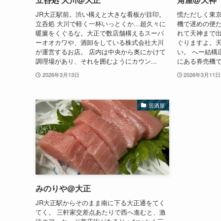
JR大正駅前。渋い構えと大きな看板が目印。
慌ただしく東
立呑処 大川で軽く一杯いっとくか…超久々に
機で遅めの便
暖簾をくぐるな。大正で数店舗構えるスーパ
れて天神まで出
ーオオカワや、酒卸をしている株式会社大川
ぐりますよ。
が運営するお店。 店内は中央から奥にかけて
い。 へー結構
調理場があり、それを囲むようにカウン...
にある券売機で
2026年3月13日
2026年3月11日
居酒屋
みのりや@大正
JR大正駅からそのまま南に下る大正通をてく
てく。 三軒家交差点あたりで西へ進むと、激