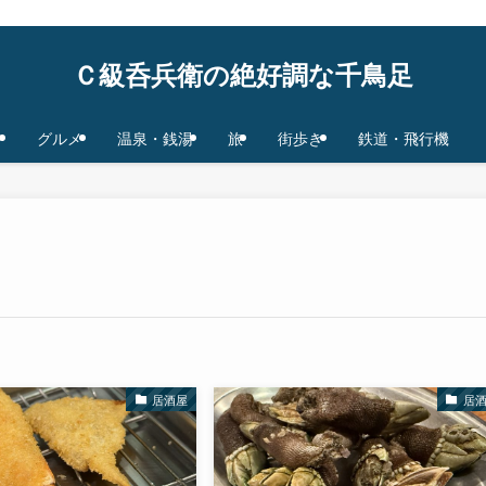
鉄道/飛行機 base in Tokyo/Osaka,JAPAN
Ｃ級呑兵衛の絶好調な千鳥足
グルメ
温泉・銭湯
旅
街歩き
鉄道・飛行機
居酒屋
居