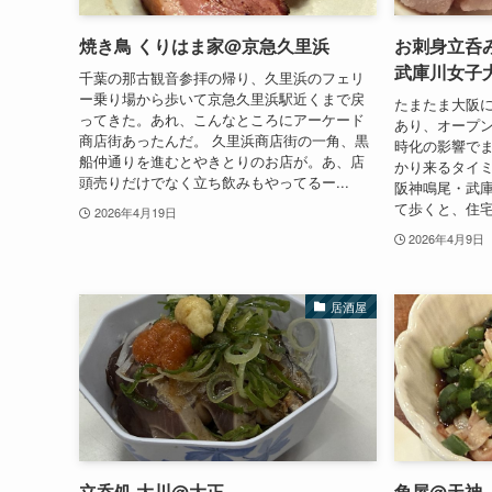
焼き鳥 くりはま家@京急久里浜
お刺身立呑
武庫川女子
千葉の那古観音参拝の帰り、久里浜のフェリ
ー乗り場から歩いて京急久里浜駅近くまで戻
たまたま大阪
ってきた。あれ、こんなところにアーケード
あり、オープ
商店街あったんだ。 久里浜商店街の一角、黒
時化の影響で
船仲通りを進むとやきとりのお店が。あ、店
かり来るタイ
頭売りだけでなく立ち飲みもやってるー...
阪神鳴尾・武
て歩くと、住宅
2026年4月19日
2026年4月9日
居酒屋
立呑処 大川@大正
角屋@天神