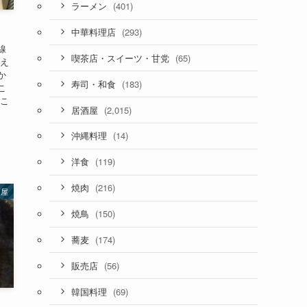
(401)
ラーメン
(293)
中華料理店
線
(65)
喫茶店・スイーツ・甘党
見え
か
(183)
寿司・和食
こ
るこ
(2,015)
居酒屋
(14)
沖縄料理
(119)
洋食
(216)
焼肉
酒屋
(150)
焼鳥
(174)
蕎麦
(56)
販売店
(69)
韓国料理