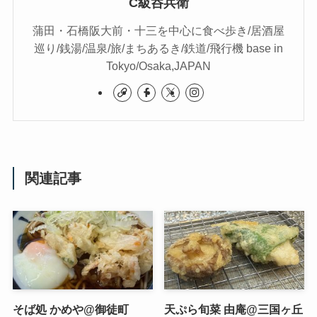
C級呑兵衛
蒲田・石橋阪大前・十三を中心に食べ歩き/居酒屋
巡り/銭湯/温泉/旅/まちあるき/鉄道/飛行機 base in
Tokyo/Osaka,JAPAN
関連記事
そば処 かめや@御徒町
天ぷら旬菜 由庵@三国ヶ丘