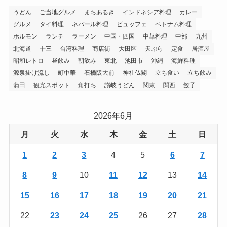
うどん
ご当地グルメ
まちあるき
インドネシア料理
カレー
グルメ
タイ料理
ネパール料理
ビュッフェ
ベトナム料理
ホルモン
ランチ
ラーメン
中国・四国
中華料理
中部
九州
北海道
十三
台湾料理
商店街
大田区
天ぷら
定食
居酒屋
昭和レトロ
昼飲み
朝飲み
東北
池田市
沖縄
海鮮料理
源泉掛け流し
町中華
石橋阪大前
神社仏閣
立ち食い
立ち飲み
蒲田
観光スポット
角打ち
讃岐うどん
関東
関西
餃子
2026年6月
月
火
水
木
金
土
日
1
2
3
4
5
6
7
8
9
10
11
12
13
14
15
16
17
18
19
20
21
22
23
24
25
26
27
28