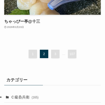
ちゃっぴー亭@十三
2026年3月23日
1
2
3
...
107
カテゴリー
Ｃ級呑兵衛
(165)