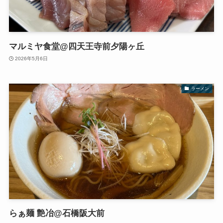
マルミヤ食堂@四天王寺前夕陽ヶ丘
2026年5月6日
ラーメン
らぁ麺 艶冶@石橋阪大前