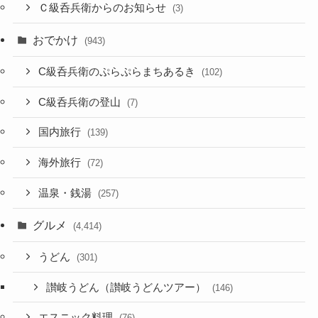
Ｃ級呑兵衛からのお知らせ
(3)
おでかけ
(943)
C級呑兵衛のぷらぷらまちあるき
(102)
C級呑兵衛の登山
(7)
国内旅行
(139)
海外旅行
(72)
温泉・銭湯
(257)
グルメ
(4,414)
うどん
(301)
讃岐うどん（讃岐うどんツアー）
(146)
エスニック料理
(76)