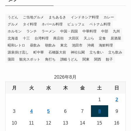
うどん
ご当地グルメ
まちあるき
インドネシア料理
カレー
グルメ
タイ料理
ネパール料理
ビュッフェ
ベトナム料理
ホルモン
ランチ
ラーメン
中国・四国
中華料理
中部
九州
北海道
十三
台湾料理
商店街
大田区
天ぷら
定食
居酒屋
昭和レトロ
昼飲み
朝飲み
東北
池田市
沖縄
海鮮料理
源泉掛け流し
町中華
石橋阪大前
神社仏閣
立ち食い
立ち飲み
蒲田
観光スポット
角打ち
讃岐うどん
関東
関西
餃子
2026年8月
月
火
水
木
金
土
日
1
2
3
4
5
6
7
8
9
10
11
12
13
14
15
16