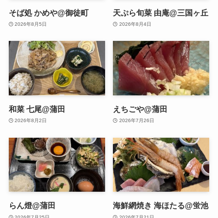
そば処 かめや@御徒町
天ぷら旬菜 由庵@三国ヶ丘
2026年8月5日
2026年8月4日
和菜 七尾@蒲田
えちごや@蒲田
2026年8月2日
2026年7月26日
らん燈@蒲田
海鮮網焼き 海ほたる@蛍池
2026年7月25日
2026年7月21日