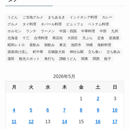
うどん
ご当地グルメ
まちあるき
インドネシア料理
カレー
グルメ
タイ料理
ネパール料理
ビュッフェ
ベトナム料理
ホルモン
ランチ
ラーメン
中国・四国
中華料理
中部
九州
北海道
十三
台湾料理
商店街
大田区
天ぷら
定食
居酒屋
昭和レトロ
昼飲み
朝飲み
東北
池田市
沖縄
海鮮料理
源泉掛け流し
町中華
石橋阪大前
神社仏閣
立ち食い
立ち飲み
蒲田
観光スポット
角打ち
讃岐うどん
関東
関西
餃子
2026年5月
月
火
水
木
金
土
日
1
2
3
4
5
6
7
8
9
10
11
12
13
14
15
16
17