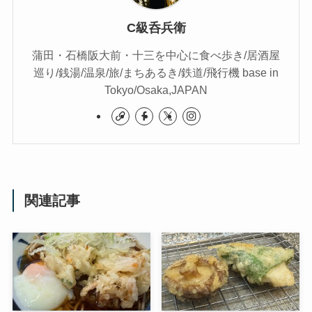
C級呑兵衛
蒲田・石橋阪大前・十三を中心に食べ歩き/居酒屋
巡り/銭湯/温泉/旅/まちあるき/鉄道/飛行機 base in
Tokyo/Osaka,JAPAN
関連記事