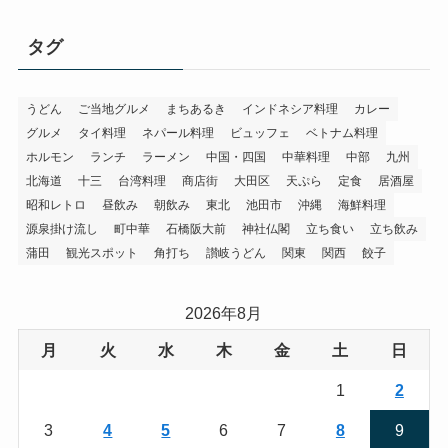
タグ
うどん
ご当地グルメ
まちあるき
インドネシア料理
カレー
グルメ
タイ料理
ネパール料理
ビュッフェ
ベトナム料理
ホルモン
ランチ
ラーメン
中国・四国
中華料理
中部
九州
北海道
十三
台湾料理
商店街
大田区
天ぷら
定食
居酒屋
昭和レトロ
昼飲み
朝飲み
東北
池田市
沖縄
海鮮料理
源泉掛け流し
町中華
石橋阪大前
神社仏閣
立ち食い
立ち飲み
蒲田
観光スポット
角打ち
讃岐うどん
関東
関西
餃子
2026年8月
月
火
水
木
金
土
日
1
2
3
4
5
6
7
8
9