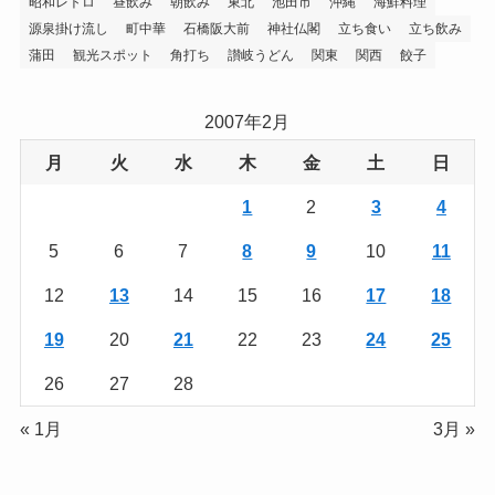
昭和レトロ
昼飲み
朝飲み
東北
池田市
沖縄
海鮮料理
源泉掛け流し
町中華
石橋阪大前
神社仏閣
立ち食い
立ち飲み
蒲田
観光スポット
角打ち
讃岐うどん
関東
関西
餃子
2007年2月
月
火
水
木
金
土
日
1
2
3
4
5
6
7
8
9
10
11
12
13
14
15
16
17
18
19
20
21
22
23
24
25
26
27
28
« 1月
3月 »