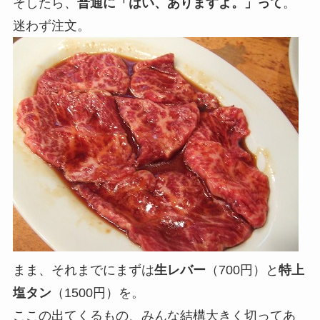
そしたら、
普通に「はい、ありますよ。」って
。
迷わず注文。
まま、それまでにまずは
生レバー
（700円）と
特上
塩タン
（1500円）を。
ここの出てくるもの、みんな結構大きく切ってあ