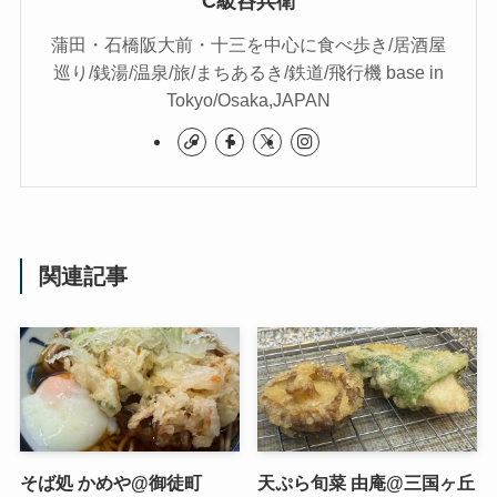
C級呑兵衛
蒲田・石橋阪大前・十三を中心に食べ歩き/居酒屋
巡り/銭湯/温泉/旅/まちあるき/鉄道/飛行機 base in
Tokyo/Osaka,JAPAN
関連記事
そば処 かめや@御徒町
天ぷら旬菜 由庵@三国ヶ丘