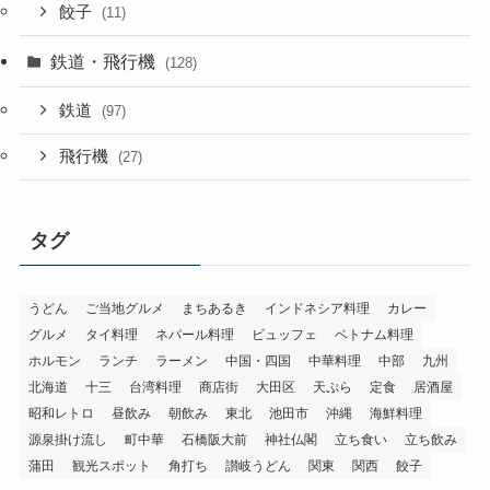
餃子
(11)
鉄道・飛行機
(128)
鉄道
(97)
飛行機
(27)
タグ
うどん
ご当地グルメ
まちあるき
インドネシア料理
カレー
グルメ
タイ料理
ネパール料理
ビュッフェ
ベトナム料理
ホルモン
ランチ
ラーメン
中国・四国
中華料理
中部
九州
北海道
十三
台湾料理
商店街
大田区
天ぷら
定食
居酒屋
昭和レトロ
昼飲み
朝飲み
東北
池田市
沖縄
海鮮料理
源泉掛け流し
町中華
石橋阪大前
神社仏閣
立ち食い
立ち飲み
蒲田
観光スポット
角打ち
讃岐うどん
関東
関西
餃子