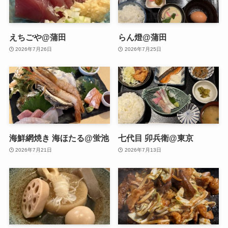
えちごや@蒲田
らん燈@蒲田
2026年7月26日
2026年7月25日
海鮮網焼き 海ほたる@蛍池
七代目 卯兵衛@東京
2026年7月21日
2026年7月13日