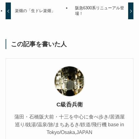
阪急6300系リニューアル登
楽畑の「生ドレ楽畑」
場！
この記事を書いた人
C級呑兵衛
蒲田・石橋阪大前・十三を中心に食べ歩き/居酒屋
巡り/銭湯/温泉/旅/まちあるき/鉄道/飛行機 base in
Tokyo/Osaka,JAPAN