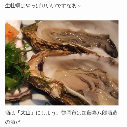
生牡蠣はやっぱりいいですなあ～
酒は
「大山」
にしよう。鶴岡市は加藤嘉八郎酒造
の酒だ。