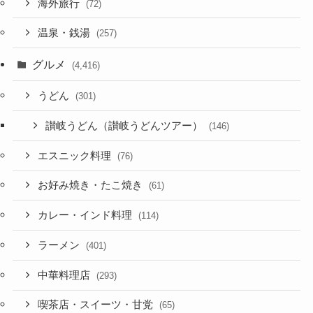
海外旅行
(72)
温泉・銭湯
(257)
グルメ
(4,416)
うどん
(301)
讃岐うどん（讃岐うどんツアー）
(146)
エスニック料理
(76)
お好み焼き・たこ焼き
(61)
カレー・インド料理
(114)
ラーメン
(401)
中華料理店
(293)
喫茶店・スイーツ・甘党
(65)