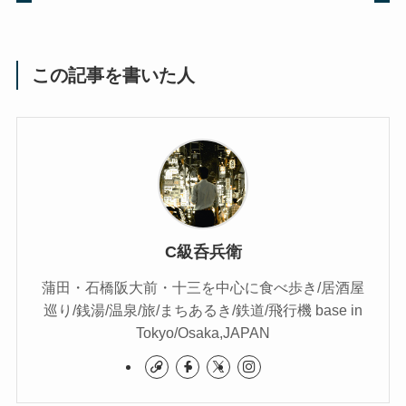
この記事を書いた人
C級呑兵衛
蒲田・石橋阪大前・十三を中心に食べ歩き/居酒屋
巡り/銭湯/温泉/旅/まちあるき/鉄道/飛行機 base in
Tokyo/Osaka,JAPAN