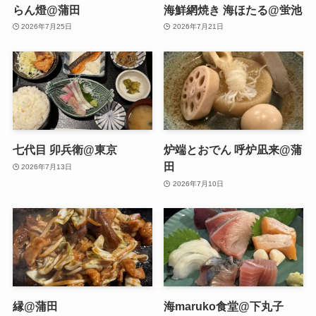
らん燈@蒲田
海鮮網焼き 海ほたる@蛍池
2026年7月25日
2026年7月21日
七代目 卯兵衛@東京
炉端とおでん 呼炉凪来@蒲
田
2026年7月13日
2026年7月10日
縁@蒲田
海maruko食堂@下丸子