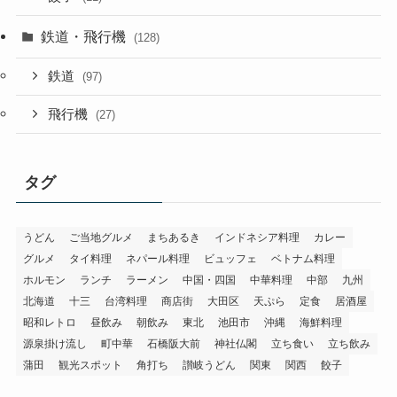
鉄道・飛行機
(128)
鉄道
(97)
飛行機
(27)
タグ
うどん
ご当地グルメ
まちあるき
インドネシア料理
カレー
グルメ
タイ料理
ネパール料理
ビュッフェ
ベトナム料理
ホルモン
ランチ
ラーメン
中国・四国
中華料理
中部
九州
北海道
十三
台湾料理
商店街
大田区
天ぷら
定食
居酒屋
昭和レトロ
昼飲み
朝飲み
東北
池田市
沖縄
海鮮料理
源泉掛け流し
町中華
石橋阪大前
神社仏閣
立ち食い
立ち飲み
蒲田
観光スポット
角打ち
讃岐うどん
関東
関西
餃子