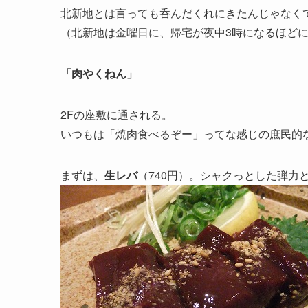
北新地とは言っても呑んだくれにきたんじゃなく
（北新地は金曜日に、帰宅が夜中3時になるほど
「肉やくねん」
2Fの座敷に通される。
いつもは「焼肉食べるぞー」ってな感じの庶民的
まずは、
生レバ
（740円）。シャクっとした弾力