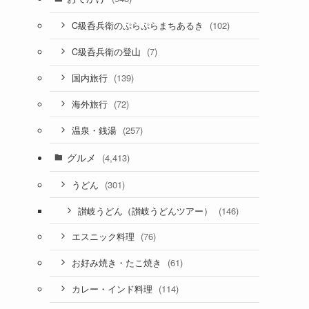
(102)
C級呑兵衛のぷらぷらまちあるき
(7)
C級呑兵衛の登山
(139)
国内旅行
(72)
海外旅行
(257)
温泉・銭湯
グルメ
(4,413)
(301)
うどん
(146)
讃岐うどん（讃岐うどんツアー）
(76)
エスニック料理
(61)
お好み焼き・たこ焼き
(114)
カレー・インド料理