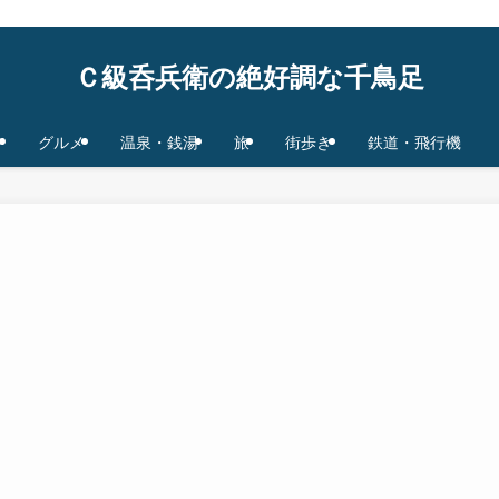
鉄道/飛行機 base in Tokyo/Osaka,JAPAN
Ｃ級呑兵衛の絶好調な千鳥足
グルメ
温泉・銭湯
旅
街歩き
鉄道・飛行機