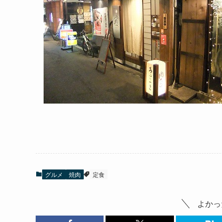
グルメ
焼肉
定食
よかっ