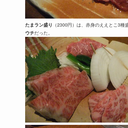
たまラン盛り
（2300円）は、赤身のええとこ3
ウチ
だった。