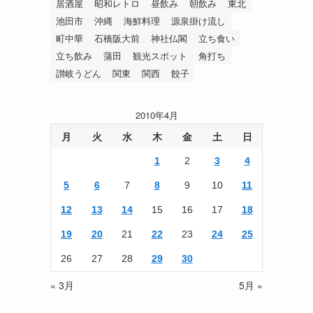
居酒屋
昭和レトロ
昼飲み
朝飲み
東北
池田市
沖縄
海鮮料理
源泉掛け流し
町中華
石橋阪大前
神社仏閣
立ち食い
立ち飲み
蒲田
観光スポット
角打ち
讃岐うどん
関東
関西
餃子
2010年4月
月
火
水
木
金
土
日
1
2
3
4
5
6
7
8
9
10
11
12
13
14
15
16
17
18
19
20
21
22
23
24
25
26
27
28
29
30
« 3月
5月 »