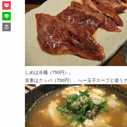
しめは冷麺（750円）。
良妻はクッパ（750円）、へー玉子スープと違う