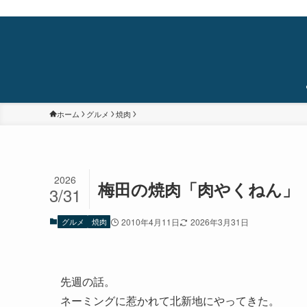
蒲田・石橋阪大前・十三を中心に食べ歩き/居酒屋巡り/銭湯/温泉/旅/まちあるき/
ホーム
グルメ
焼肉
2026
梅田の焼肉「肉やくねん」
3/31
グルメ
焼肉
2010年4月11日
2026年3月31日
先週の話。
ネーミングに惹かれて北新地にやってきた。