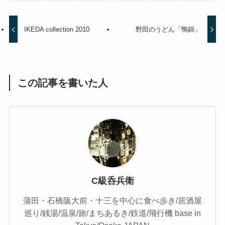
IKEDA collection 2010
野田のうどん「鴨錦」
この記事を書いた人
C級呑兵衛
蒲田・石橋阪大前・十三を中心に食べ歩き/居酒屋
巡り/銭湯/温泉/旅/まちあるき/鉄道/飛行機 base in