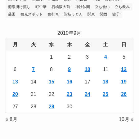
源泉掛け流し
町中華
石橋阪大前
神社仏閣
立ち食い
立ち飲み
蒲田
観光スポット
角打ち
讃岐うどん
関東
関西
餃子
2010年9月
月
火
水
木
金
土
日
1
2
3
4
5
6
7
8
9
10
11
12
13
14
15
16
17
18
19
20
21
22
23
24
25
26
27
28
29
30
« 8月
10月 »