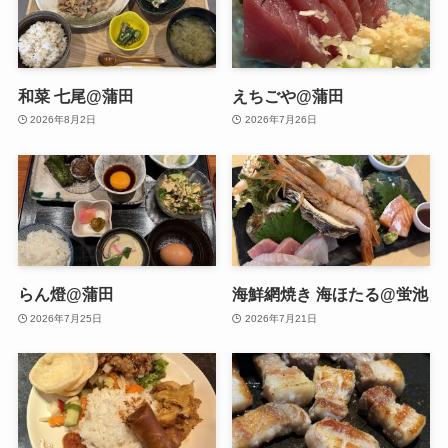
和菜 七尾@蒲田
えちごや@蒲田
2026年8月2日
2026年7月26日
らん燈@蒲田
海鮮網焼き 海ほたる@蛍池
2026年7月25日
2026年7月21日