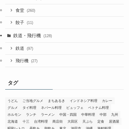
食堂
(260)
餃子
(11)
鉄道・飛行機
(128)
鉄道
(97)
飛行機
(27)
タグ
うどん
ご当地グルメ
まちあるき
インドネシア料理
カレー
グルメ
タイ料理
ネパール料理
ビュッフェ
ベトナム料理
ホルモン
ランチ
ラーメン
中国・四国
中華料理
中部
九州
北海道
十三
台湾料理
商店街
大田区
天ぷら
定食
居酒屋
昭和レトロ
昼飲み
朝飲み
東北
池田市
沖縄
海鮮料理