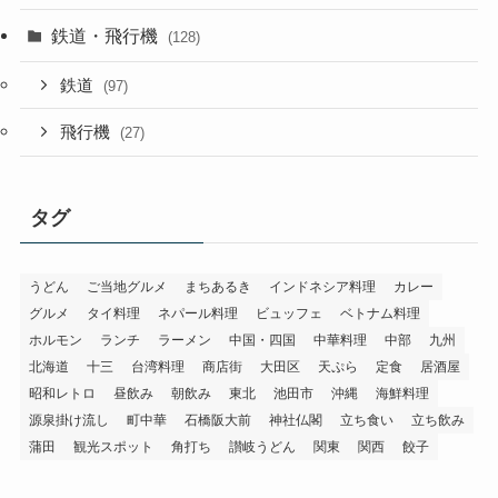
鉄道・飛行機
(128)
鉄道
(97)
飛行機
(27)
タグ
うどん
ご当地グルメ
まちあるき
インドネシア料理
カレー
グルメ
タイ料理
ネパール料理
ビュッフェ
ベトナム料理
ホルモン
ランチ
ラーメン
中国・四国
中華料理
中部
九州
北海道
十三
台湾料理
商店街
大田区
天ぷら
定食
居酒屋
昭和レトロ
昼飲み
朝飲み
東北
池田市
沖縄
海鮮料理
源泉掛け流し
町中華
石橋阪大前
神社仏閣
立ち食い
立ち飲み
蒲田
観光スポット
角打ち
讃岐うどん
関東
関西
餃子