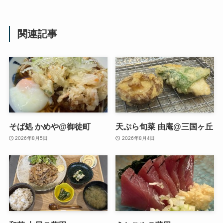
関連記事
そば処 かめや@御徒町
天ぷら旬菜 由庵@三国ヶ丘
2026年8月5日
2026年8月4日