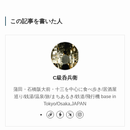
この記事を書いた人
C級呑兵衛
蒲田・石橋阪大前・十三を中心に食べ歩き/居酒屋
巡り/銭湯/温泉/旅/まちあるき/鉄道/飛行機 base in
Tokyo/Osaka,JAPAN