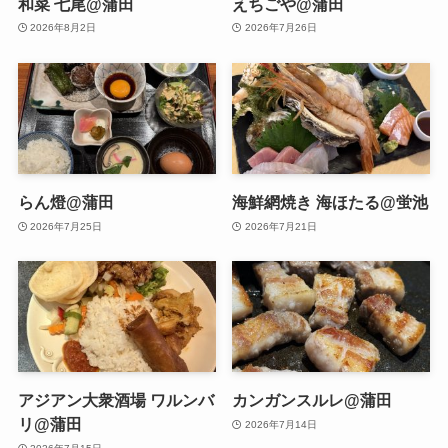
和菜 七尾@蒲田
えちごや@蒲田
2026年8月2日
2026年7月26日
らん燈@蒲田
海鮮網焼き 海ほたる@蛍池
2026年7月25日
2026年7月21日
アジアン大衆酒場 ワルンバ
カンガンスルレ@蒲田
リ@蒲田
2026年7月14日