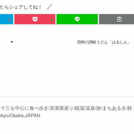
たらシェアしてね！
尼崎の讃岐うどん「はるしん」
十三を中心に食べ歩き/居酒屋巡り/銭湯/温泉/旅/まちあるき/鉄
okyo/Osaka,JAPAN