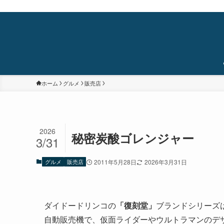
蒲田・石橋阪大前・十三を中心に食べ歩き/居酒屋巡り/銭湯/温泉/旅/まちあるき/
ホーム
グルメ
販売店
2026
秘密炭酸ゴレンジャー
3/31
グルメ
販売店
2011年5月28日
2026年3月31日
ダイドードリンコの
「復刻堂」
ブランドシリーズ
自動販売機で、仮面ライダーやウルトラマンのデ