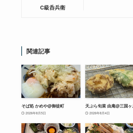
C級呑兵衛
関連記事
そば処 かめや@御徒町
天ぷら旬菜 由庵@三国ヶ
2026年8月5日
2026年8月4日