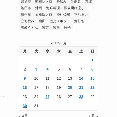
居酒屋
昭和レトロ
昼飲み
朝飲み
東北
池田市
沖縄
海鮮料理
源泉掛け流し
町中華
石橋阪大前
神社仏閣
立ち食い
立ち飲み
蒲田
観光スポット
角打ち
讃岐うどん
関東
関西
餃子
2011年5月
月
火
水
木
金
土
日
1
2
3
4
5
6
7
8
9
10
11
12
13
14
15
16
17
18
19
20
21
22
23
24
25
26
27
28
29
30
31
« 4月
6月 »