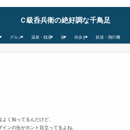
鉄道/飛行機 base in Tokyo/Osaka,JAPAN
Ｃ級呑兵衛の絶好調な千鳥足
グルメ
温泉・銭湯
旅
街歩き
鉄道・飛行機
はよく知ってるんだけど、
ザインの缶がホント目立ってるよね。