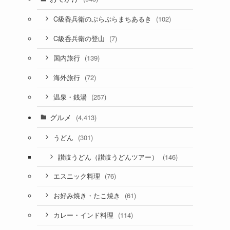
(102)
C級呑兵衛のぷらぷらまちあるき
(7)
C級呑兵衛の登山
(139)
国内旅行
(72)
海外旅行
(257)
温泉・銭湯
グルメ
(4,413)
(301)
うどん
(146)
讃岐うどん（讃岐うどんツアー）
(76)
エスニック料理
(61)
お好み焼き・たこ焼き
(114)
カレー・インド料理