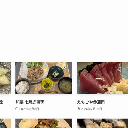
丘
和菜 七尾@蒲田
えちごや@蒲田
2026年8月2日
2026年7月26日