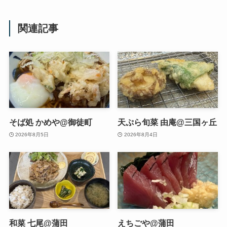
関連記事
そば処 かめや@御徒町
天ぷら旬菜 由庵@三国ヶ丘
2026年8月5日
2026年8月4日
和菜 七尾@蒲田
えちごや@蒲田