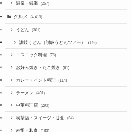
温泉・銭湯
(257)
グルメ
(4,413)
うどん
(301)
讃岐うどん（讃岐うどんツアー）
(146)
エスニック料理
(76)
お好み焼き・たこ焼き
(61)
カレー・インド料理
(114)
ラーメン
(401)
中華料理店
(293)
喫茶店・スイーツ・甘党
(64)
寿司・和食
(183)