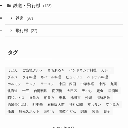
鉄道・飛行機
(128)
鉄道
(97)
飛行機
(27)
タグ
うどん
ご当地グルメ
まちあるき
インドネシア料理
カレー
グルメ
タイ料理
ネパール料理
ビュッフェ
ベトナム料理
ホルモン
ランチ
ラーメン
中国・四国
中華料理
中部
九州
北海道
十三
台湾料理
商店街
大田区
天ぷら
定食
居酒屋
昭和レトロ
昼飲み
朝飲み
東北
池田市
沖縄
海鮮料理
源泉掛け流し
町中華
石橋阪大前
神社仏閣
立ち食い
立ち飲み
蒲田
観光スポット
角打ち
讃岐うどん
関東
関西
餃子