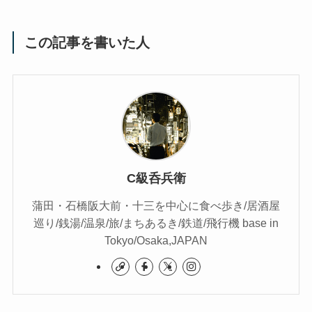
この記事を書いた人
C級呑兵衛
蒲田・石橋阪大前・十三を中心に食べ歩き/居酒屋
巡り/銭湯/温泉/旅/まちあるき/鉄道/飛行機 base in
Tokyo/Osaka,JAPAN