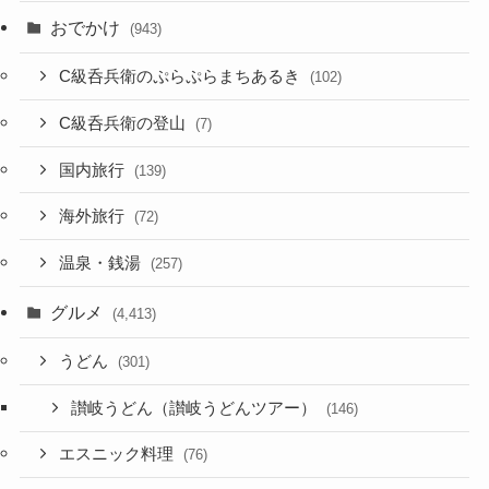
おでかけ
(943)
C級呑兵衛のぷらぷらまちあるき
(102)
C級呑兵衛の登山
(7)
国内旅行
(139)
海外旅行
(72)
温泉・銭湯
(257)
グルメ
(4,413)
うどん
(301)
讃岐うどん（讃岐うどんツアー）
(146)
エスニック料理
(76)