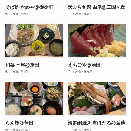
そば処 かめや@御徒町
天ぷら旬菜 由庵@三国ヶ丘
2026年8月5日
2026年8月4日
和菜 七尾@蒲田
えちごや@蒲田
2026年8月2日
2026年7月26日
らん燈@蒲田
海鮮網焼き 海ほたる@蛍池
2026年7月25日
2026年7月21日