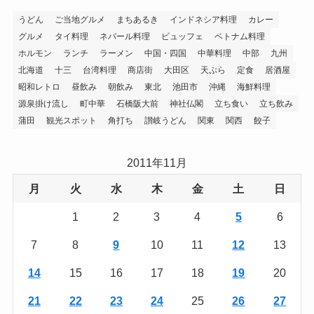
うどん
ご当地グルメ
まちあるき
インドネシア料理
カレー
グルメ
タイ料理
ネパール料理
ビュッフェ
ベトナム料理
ホルモン
ランチ
ラーメン
中国・四国
中華料理
中部
九州
北海道
十三
台湾料理
商店街
大田区
天ぷら
定食
居酒屋
昭和レトロ
昼飲み
朝飲み
東北
池田市
沖縄
海鮮料理
源泉掛け流し
町中華
石橋阪大前
神社仏閣
立ち食い
立ち飲み
蒲田
観光スポット
角打ち
讃岐うどん
関東
関西
餃子
2011年11月
月
火
水
木
金
土
日
1
2
3
4
5
6
7
8
9
10
11
12
13
14
15
16
17
18
19
20
21
22
23
24
25
26
27