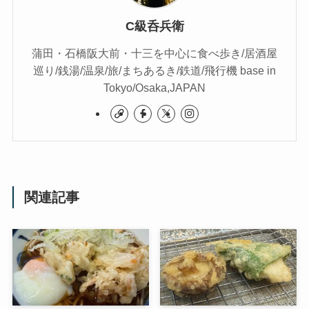
C級呑兵衛
蒲田・石橋阪大前・十三を中心に食べ歩き/居酒屋
巡り/銭湯/温泉/旅/まちあるき/鉄道/飛行機 base in
Tokyo/Osaka,JAPAN
関連記事