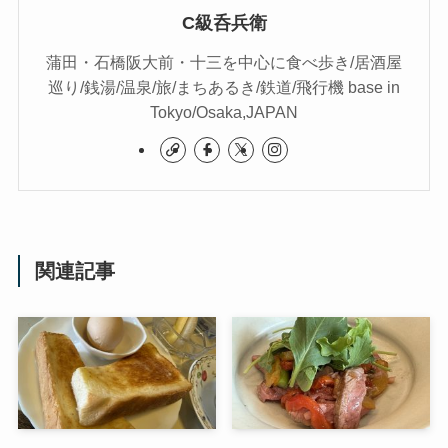
C級呑兵衛
蒲田・石橋阪大前・十三を中心に食べ歩き/居酒屋
巡り/銭湯/温泉/旅/まちあるき/鉄道/飛行機 base in
Tokyo/Osaka,JAPAN
関連記事