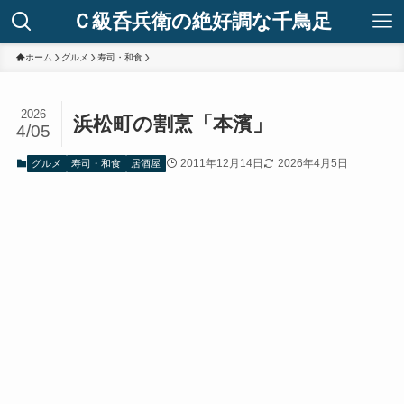
Ｃ級呑兵衛の絶好調な千鳥足
ホーム
グルメ
寿司・和食
2026
浜松町の割烹「本濱」
4/05
2011年12月14日
2026年4月5日
グルメ
寿司・和食
居酒屋