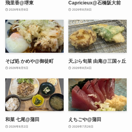
飛里香@堺東
Capricieux@石橋阪大前
2026年8月9日
2026年8月8日
そば処 かめや@御徒町
天ぷら旬菜 由庵@三国ヶ丘
2026年8月5日
2026年8月4日
和菜 七尾@蒲田
えちごや@蒲田
2026年8月2日
2026年7月26日