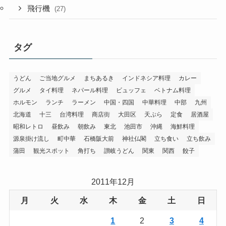
飛行機
(27)
タグ
うどん
ご当地グルメ
まちあるき
インドネシア料理
カレー
グルメ
タイ料理
ネパール料理
ビュッフェ
ベトナム料理
ホルモン
ランチ
ラーメン
中国・四国
中華料理
中部
九州
北海道
十三
台湾料理
商店街
大田区
天ぷら
定食
居酒屋
昭和レトロ
昼飲み
朝飲み
東北
池田市
沖縄
海鮮料理
源泉掛け流し
町中華
石橋阪大前
神社仏閣
立ち食い
立ち飲み
蒲田
観光スポット
角打ち
讃岐うどん
関東
関西
餃子
2011年12月
月
火
水
木
金
土
日
1
2
3
4