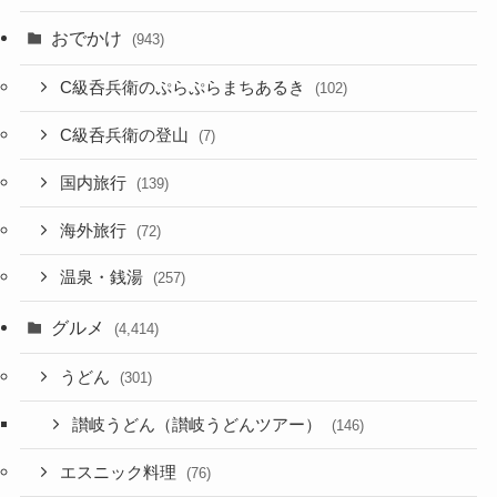
おでかけ
(943)
C級呑兵衛のぷらぷらまちあるき
(102)
C級呑兵衛の登山
(7)
国内旅行
(139)
海外旅行
(72)
温泉・銭湯
(257)
グルメ
(4,414)
うどん
(301)
讃岐うどん（讃岐うどんツアー）
(146)
エスニック料理
(76)