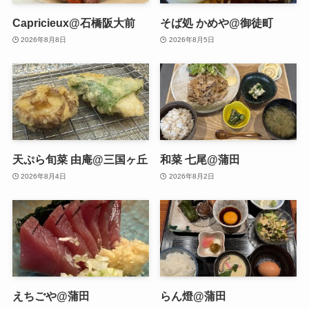
Capricieux@石橋阪大前
そば処 かめや@御徒町
2026年8月8日
2026年8月5日
天ぷら旬菜 由庵@三国ヶ丘
和菜 七尾@蒲田
2026年8月4日
2026年8月2日
えちごや@蒲田
らん燈@蒲田