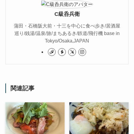
C級呑兵衛
蒲田・石橋阪大前・十三を中心に食べ歩き/居酒屋
巡り/銭湯/温泉/旅/まちあるき/鉄道/飛行機 base in
Tokyo/Osaka,JAPAN
関連記事