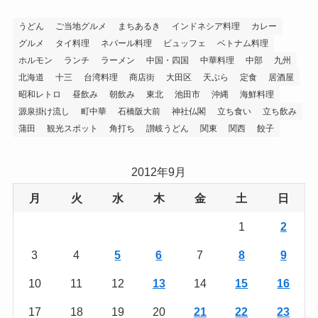
うどん
ご当地グルメ
まちあるき
インドネシア料理
カレー
グルメ
タイ料理
ネパール料理
ビュッフェ
ベトナム料理
ホルモン
ランチ
ラーメン
中国・四国
中華料理
中部
九州
北海道
十三
台湾料理
商店街
大田区
天ぷら
定食
居酒屋
昭和レトロ
昼飲み
朝飲み
東北
池田市
沖縄
海鮮料理
源泉掛け流し
町中華
石橋阪大前
神社仏閣
立ち食い
立ち飲み
蒲田
観光スポット
角打ち
讃岐うどん
関東
関西
餃子
2012年9月
月
火
水
木
金
土
日
1
2
3
4
5
6
7
8
9
10
11
12
13
14
15
16
17
18
19
20
21
22
23