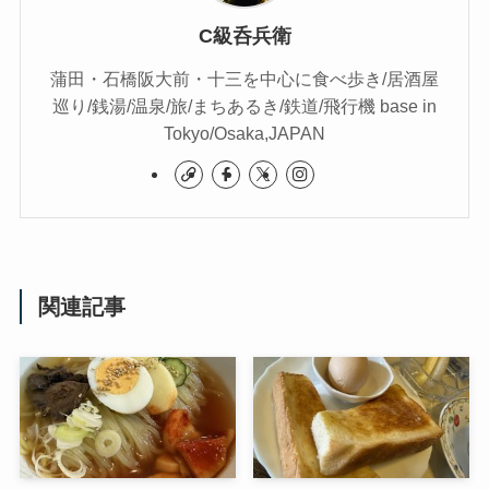
C級呑兵衛
蒲田・石橋阪大前・十三を中心に食べ歩き/居酒屋
巡り/銭湯/温泉/旅/まちあるき/鉄道/飛行機 base in
Tokyo/Osaka,JAPAN
関連記事