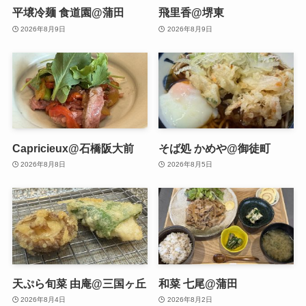
平壌冷麺 食道園@蒲田
飛里香@堺東
2026年8月9日
2026年8月9日
Capricieux@石橋阪大前
そば処 かめや@御徒町
2026年8月8日
2026年8月5日
天ぷら旬菜 由庵@三国ヶ丘
和菜 七尾@蒲田
2026年8月4日
2026年8月2日