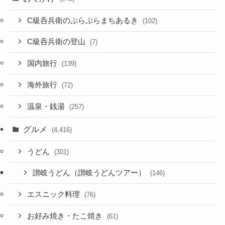
C級呑兵衛のぷらぷらまちあるき
(102)
C級呑兵衛の登山
(7)
国内旅行
(139)
海外旅行
(72)
温泉・銭湯
(257)
グルメ
(4,416)
うどん
(301)
讃岐うどん（讃岐うどんツアー）
(146)
エスニック料理
(76)
お好み焼き・たこ焼き
(61)