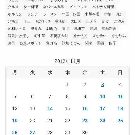
グルメ
タイ料理
ネパール料理
ビュッフェ
ベトナム料理
ホルモン
ランチ
ラーメン
中国・四国
中華料理
中部
九州
北海道
十三
台湾料理
商店街
大田区
天ぷら
定食
居酒屋
昭和レトロ
昼飲み
朝飲み
東北
池田市
沖縄
海鮮料理
源泉掛け流し
町中華
石橋阪大前
神社仏閣
立ち食い
立ち飲み
蒲田
観光スポット
角打ち
讃岐うどん
関東
関西
餃子
2012年11月
月
火
水
木
金
土
日
1
2
3
4
5
6
7
8
9
10
11
12
13
14
15
16
17
18
19
20
21
22
23
24
25
26
27
28
29
30