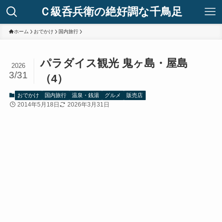
Ｃ級呑兵衛の絶好調な千鳥足
ホーム
おでかけ
国内旅行
パラダイス観光 鬼ヶ島・屋島
2026
3/31
（4）
おでかけ
国内旅行
温泉・銭湯
グルメ
販売店
2014年5月18日
2026年3月31日