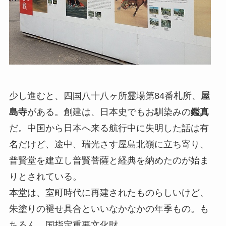
少し進むと、四国八十八ヶ所霊場第84番札所、
屋
島寺
がある。創建は、日本史でもお馴染みの
鑑真
だ。中国から日本へ来る航行中に失明した話は有
名だけど、途中、瑞光さす屋島北嶺に立ち寄り、
普賢堂を建立し普賢菩薩と経典を納めたのが始ま
りとされている。
本堂は、室町時代に再建されたものらしいけど、
朱塗りの褪せ具合といいなかなかの年季もの。も
ちろん、国指定重要文化財。