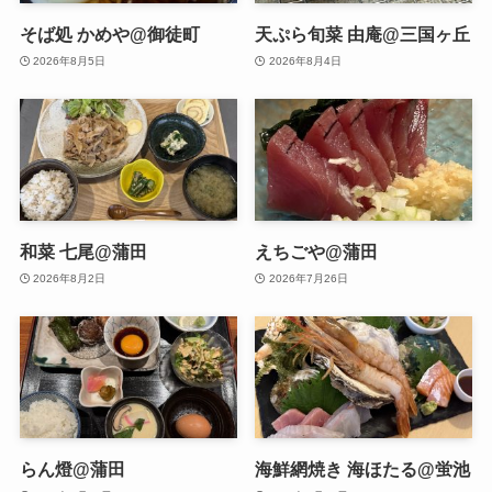
そば処 かめや@御徒町
天ぷら旬菜 由庵@三国ヶ丘
2026年8月5日
2026年8月4日
和菜 七尾@蒲田
えちごや@蒲田
2026年8月2日
2026年7月26日
らん燈@蒲田
海鮮網焼き 海ほたる@蛍池