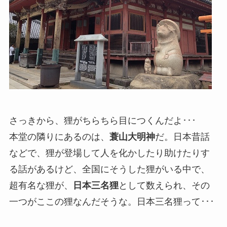
さっきから、狸がちらちら目につくんだよ･･･
本堂の隣りにあるのは、
蓑山大明神
だ。日本昔話
などで、狸が登場して人を化かしたり助けたりす
る話があるけど、全国にそうした狸がいる中で、
超有名な狸が、
日本三名狸
として数えられ、その
一つがここの狸なんだそうな。日本三名狸って･･･