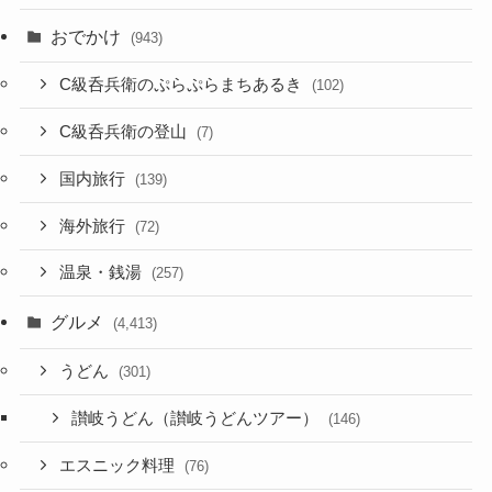
おでかけ
(943)
C級呑兵衛のぷらぷらまちあるき
(102)
C級呑兵衛の登山
(7)
国内旅行
(139)
海外旅行
(72)
温泉・銭湯
(257)
グルメ
(4,413)
うどん
(301)
讃岐うどん（讃岐うどんツアー）
(146)
エスニック料理
(76)