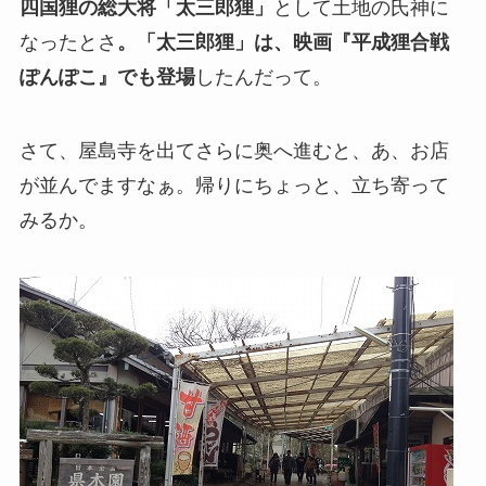
四国狸の総大将「太三郎狸」
として土地の氏神に
なったとさ
。「太三郎狸」は、映画『平成狸合戦
ぽんぽこ』でも登場
したんだって。
さて、屋島寺を出てさらに奥へ進むと、あ、お店
が並んでますなぁ。帰りにちょっと、立ち寄って
みるか。