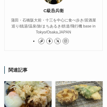
C級呑兵衛
蒲田・石橋阪大前・十三を中心に食べ歩き/居酒屋
巡り/銭湯/温泉/旅/まちあるき/鉄道/飛行機 base in
Tokyo/Osaka,JAPAN
関連記事