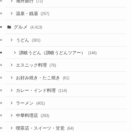
海外旅行
(72)
温泉・銭湯
(257)
グルメ
(4,413)
うどん
(301)
讃岐うどん（讃岐うどんツアー）
(146)
エスニック料理
(76)
お好み焼き・たこ焼き
(61)
カレー・インド料理
(114)
ラーメン
(401)
中華料理店
(293)
喫茶店・スイーツ・甘党
(64)