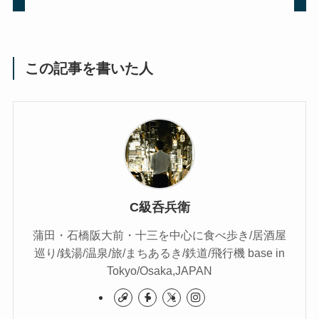
この記事を書いた人
C級呑兵衛
蒲田・石橋阪大前・十三を中心に食べ歩き/居酒屋
巡り/銭湯/温泉/旅/まちあるき/鉄道/飛行機 base in
Tokyo/Osaka,JAPAN