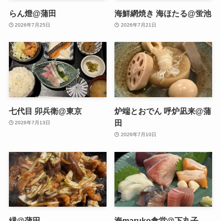
らん燈@蒲田
海鮮網焼き 海ほたる@蛍池
2026年7月25日
2026年7月21日
七代目 卯兵衛@東京
炉端とおでん 呼炉凪来@蒲
田
2026年7月13日
2026年7月10日
縁@蒲田
海maruko食堂@下丸子