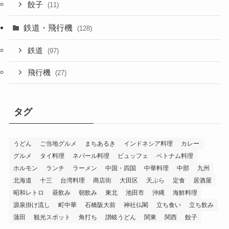
餃子
(11)
鉄道・飛行機
(128)
鉄道
(97)
飛行機
(27)
タグ
うどん
ご当地グルメ
まちあるき
インドネシア料理
カレー
グルメ
タイ料理
ネパール料理
ビュッフェ
ベトナム料理
ホルモン
ランチ
ラーメン
中国・四国
中華料理
中部
九州
北海道
十三
台湾料理
商店街
大田区
天ぷら
定食
居酒屋
昭和レトロ
昼飲み
朝飲み
東北
池田市
沖縄
海鮮料理
源泉掛け流し
町中華
石橋阪大前
神社仏閣
立ち食い
立ち飲み
蒲田
観光スポット
角打ち
讃岐うどん
関東
関西
餃子