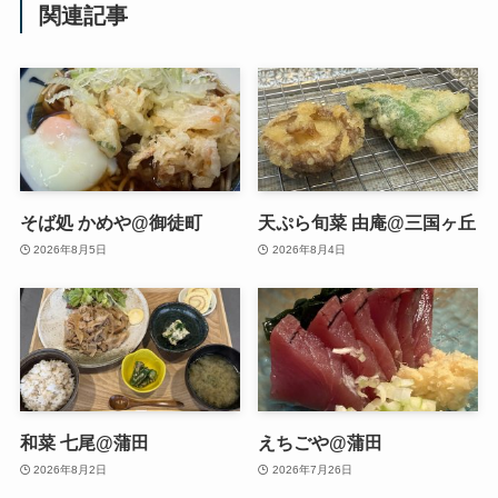
関連記事
そば処 かめや@御徒町
天ぷら旬菜 由庵@三国ヶ丘
2026年8月5日
2026年8月4日
和菜 七尾@蒲田
えちごや@蒲田
2026年8月2日
2026年7月26日