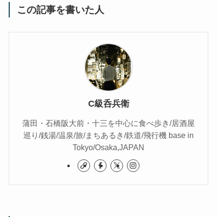
この記事を書いた人
C級呑兵衛
蒲田・石橋阪大前・十三を中心に食べ歩き/居酒屋
巡り/銭湯/温泉/旅/まちあるき/鉄道/飛行機 base in
Tokyo/Osaka,JAPAN