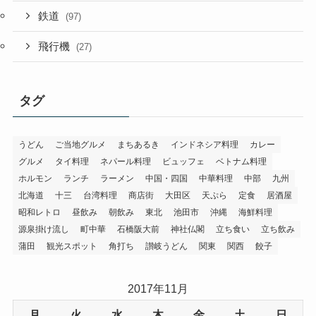
鉄道
(97)
飛行機
(27)
タグ
うどん
ご当地グルメ
まちあるき
インドネシア料理
カレー
グルメ
タイ料理
ネパール料理
ビュッフェ
ベトナム料理
ホルモン
ランチ
ラーメン
中国・四国
中華料理
中部
九州
北海道
十三
台湾料理
商店街
大田区
天ぷら
定食
居酒屋
昭和レトロ
昼飲み
朝飲み
東北
池田市
沖縄
海鮮料理
源泉掛け流し
町中華
石橋阪大前
神社仏閣
立ち食い
立ち飲み
蒲田
観光スポット
角打ち
讃岐うどん
関東
関西
餃子
2017年11月
月
火
水
木
金
土
日