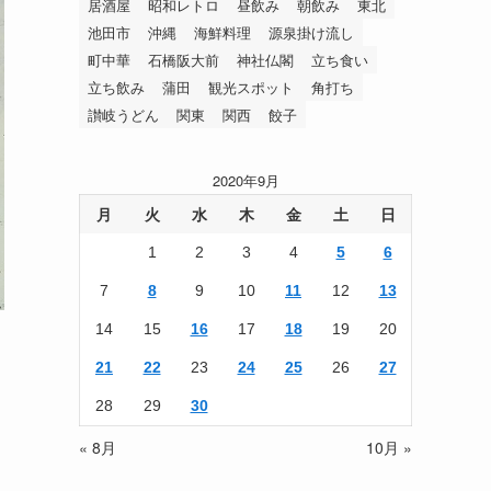
居酒屋
昭和レトロ
昼飲み
朝飲み
東北
池田市
沖縄
海鮮料理
源泉掛け流し
町中華
石橋阪大前
神社仏閣
立ち食い
立ち飲み
蒲田
観光スポット
角打ち
讃岐うどん
関東
関西
餃子
2020年9月
月
火
水
木
金
土
日
1
2
3
4
5
6
7
8
9
10
11
12
13
14
15
16
17
18
19
20
21
22
23
24
25
26
27
28
29
30
« 8月
10月 »