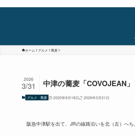
蒲田・石橋阪大前・十三を中心に食べ歩き/居酒屋巡り/銭湯/温泉/旅/まちあるき/
ホーム
グルメ
蕎麦
2026
中津の蕎麦「COVOJEAN」
3/31
グルメ
蕎麦
2020年9月18日
2026年3月31日
阪急中津駅を出て、JRの線路沿いを北（左）へち