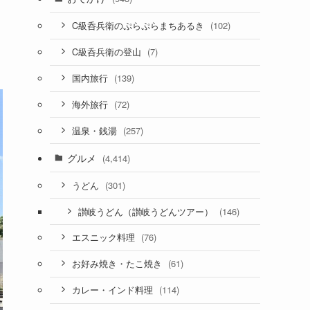
(102)
C級呑兵衛のぷらぷらまちあるき
(7)
C級呑兵衛の登山
(139)
国内旅行
(72)
海外旅行
(257)
温泉・銭湯
グルメ
(4,414)
(301)
うどん
(146)
讃岐うどん（讃岐うどんツアー）
(76)
エスニック料理
(61)
お好み焼き・たこ焼き
(114)
カレー・インド料理