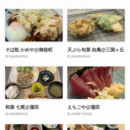
そば処 かめや@御徒町
天ぷら旬菜 由庵@三国ヶ丘
2026年8月5日
2026年8月4日
和菜 七尾@蒲田
えちごや@蒲田
2026年8月2日
2026年7月26日