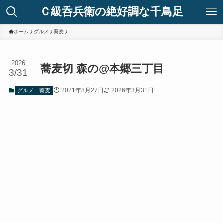
Ｃ級呑兵衛の絶好調な千鳥足
ホーム
グルメ
蕎麦
2026
蕎麦切 森の@本郷三丁目
3/31
2021年8月27日
2026年3月31日
グルメ
蕎麦