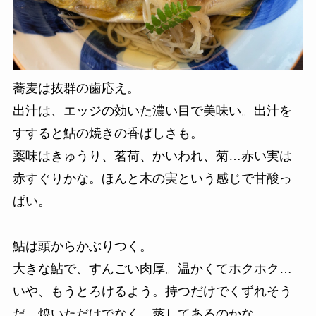
蕎麦は
抜群の歯応え。
出汁は、エッジの効いた濃い目で美味い。
出汁を
すすると鮎の焼きの香ばしさも。
薬味はきゅうり、茗荷、かいわれ、菊…
赤い実は
赤すぐりかな。ほんと木の実という感じで甘酸っ
ぱい。
鮎は頭からかぶりつく。
大きな鮎で、すんごい肉厚。温かくてホクホク…
いや、もう
とろけるよう。持つだけでくずれそう
だ。焼いただけでなく、蒸してあるのかな。