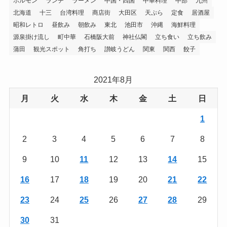
ホルモン
ランチ
ラーメン
中国・四国
中華料理
中部
九州
北海道
十三
台湾料理
商店街
大田区
天ぷら
定食
居酒屋
昭和レトロ
昼飲み
朝飲み
東北
池田市
沖縄
海鮮料理
源泉掛け流し
町中華
石橋阪大前
神社仏閣
立ち食い
立ち飲み
蒲田
観光スポット
角打ち
讃岐うどん
関東
関西
餃子
2021年8月
月
火
水
木
金
土
日
1
2
3
4
5
6
7
8
9
10
11
12
13
14
15
16
17
18
19
20
21
22
23
24
25
26
27
28
29
30
31