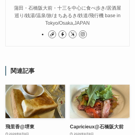
蒲田・石橋阪大前・十三を中心に食べ歩き/居酒屋
巡り/銭湯/温泉/旅/まちあるき/鉄道/飛行機 base in
Tokyo/Osaka,JAPAN
関連記事
飛里香@堺東
Capricieux@石橋阪大前
2026年8月9日
2026年8月8日