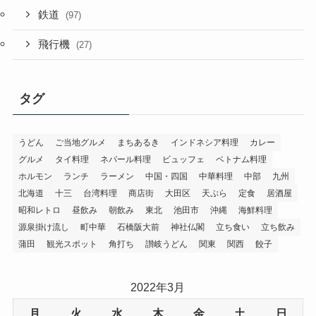
鉄道
(97)
飛行機
(27)
タグ
うどん
ご当地グルメ
まちあるき
インドネシア料理
カレー
グルメ
タイ料理
ネパール料理
ビュッフェ
ベトナム料理
ホルモン
ランチ
ラーメン
中国・四国
中華料理
中部
九州
北海道
十三
台湾料理
商店街
大田区
天ぷら
定食
居酒屋
昭和レトロ
昼飲み
朝飲み
東北
池田市
沖縄
海鮮料理
源泉掛け流し
町中華
石橋阪大前
神社仏閣
立ち食い
立ち飲み
蒲田
観光スポット
角打ち
讃岐うどん
関東
関西
餃子
2022年3月
月
火
水
木
金
土
日