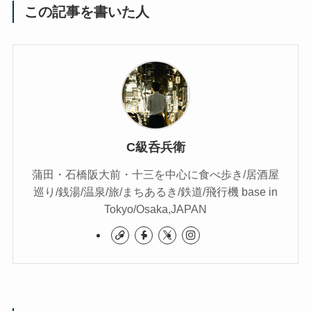
この記事を書いた人
C級呑兵衛
蒲田・石橋阪大前・十三を中心に食べ歩き/居酒屋
巡り/銭湯/温泉/旅/まちあるき/鉄道/飛行機 base in
Tokyo/Osaka,JAPAN