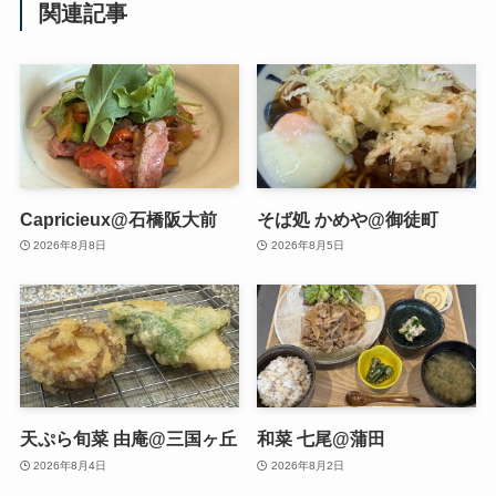
関連記事
Capricieux@石橋阪大前
そば処 かめや@御徒町
2026年8月8日
2026年8月5日
天ぷら旬菜 由庵@三国ヶ丘
和菜 七尾@蒲田
2026年8月4日
2026年8月2日