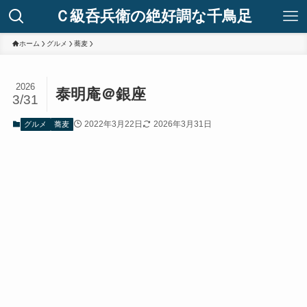
Ｃ級呑兵衛の絶好調な千鳥足
ホーム
グルメ
蕎麦
2026
泰明庵＠銀座
3/31
2022年3月22日
2026年3月31日
グルメ
蕎麦