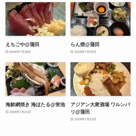
えちごや@蒲田
らん燈@蒲田
2026年7月26日
2026年7月25日
海鮮網焼き 海ほたる@蛍池
アジアン大衆酒場 ワルンバ
リ@蒲田
2026年7月21日
2026年7月15日