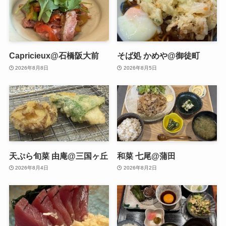
Capricieux@石橋阪大前
そば処 かめや@御徒町
2026年8月8日
2026年8月5日
天ぷら旬菜 由庵@三国ヶ丘
和菜 七尾@蒲田
2026年8月4日
2026年8月2日