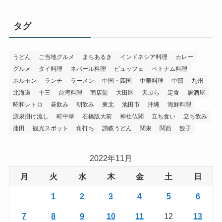
タグ
うどん
ご当地グルメ
まちあるき
インドネシア料理
カレー
グルメ
タイ料理
ネパール料理
ビュッフェ
ベトナム料理
ホルモン
ランチ
ラーメン
中国・四国
中華料理
中部
九州
北海道
十三
台湾料理
商店街
大田区
天ぷら
定食
居酒屋
昭和レトロ
昼飲み
朝飲み
東北
池田市
沖縄
海鮮料理
源泉掛け流し
町中華
石橋阪大前
神社仏閣
立ち食い
立ち飲み
蒲田
観光スポット
角打ち
讃岐うどん
関東
関西
餃子
2022年11月
月
火
水
木
金
土
日
1
2
3
4
5
6
7
8
9
10
11
12
13