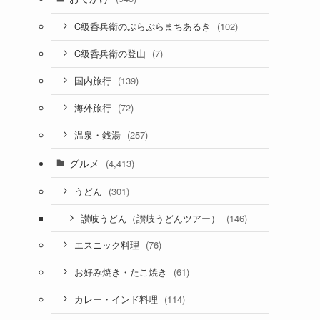
(102)
C級呑兵衛のぷらぷらまちあるき
(7)
C級呑兵衛の登山
(139)
国内旅行
(72)
海外旅行
(257)
温泉・銭湯
グルメ
(4,413)
(301)
うどん
(146)
讃岐うどん（讃岐うどんツアー）
(76)
エスニック料理
(61)
お好み焼き・たこ焼き
(114)
カレー・インド料理