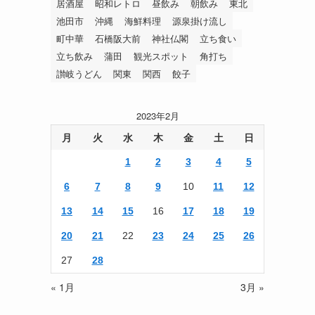
居酒屋
昭和レトロ
昼飲み
朝飲み
東北
池田市
沖縄
海鮮料理
源泉掛け流し
町中華
石橋阪大前
神社仏閣
立ち食い
立ち飲み
蒲田
観光スポット
角打ち
讃岐うどん
関東
関西
餃子
2023年2月
月
火
水
木
金
土
日
1
2
3
4
5
6
7
8
9
10
11
12
13
14
15
16
17
18
19
20
21
22
23
24
25
26
27
28
« 1月
3月 »