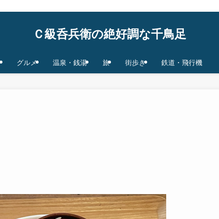
鉄道/飛行機 base in Tokyo/Osaka,JAPAN
Ｃ級呑兵衛の絶好調な千鳥足
グルメ
温泉・銭湯
旅
街歩き
鉄道・飛行機