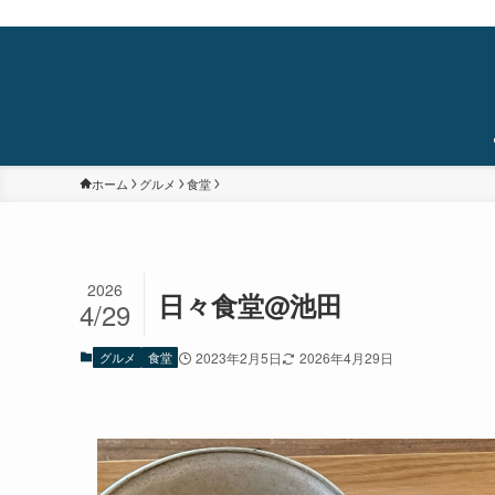
蒲田・石橋阪大前・十三を中心に食べ歩き/居酒屋巡り/銭湯/温泉/旅/まちあるき/
ホーム
グルメ
食堂
2026
日々食堂@池田
4/29
グルメ
食堂
2023年2月5日
2026年4月29日