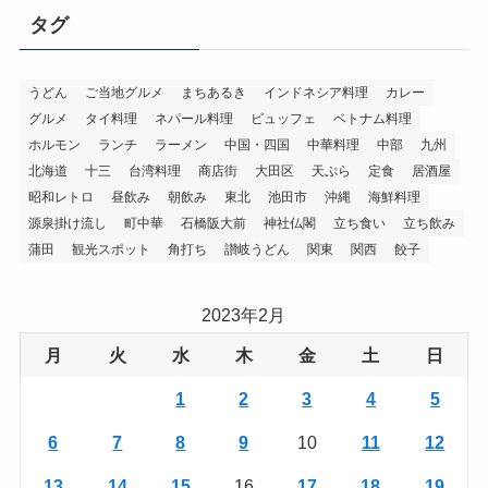
タグ
うどん
ご当地グルメ
まちあるき
インドネシア料理
カレー
グルメ
タイ料理
ネパール料理
ビュッフェ
ベトナム料理
ホルモン
ランチ
ラーメン
中国・四国
中華料理
中部
九州
北海道
十三
台湾料理
商店街
大田区
天ぷら
定食
居酒屋
昭和レトロ
昼飲み
朝飲み
東北
池田市
沖縄
海鮮料理
源泉掛け流し
町中華
石橋阪大前
神社仏閣
立ち食い
立ち飲み
蒲田
観光スポット
角打ち
讃岐うどん
関東
関西
餃子
2023年2月
月
火
水
木
金
土
日
1
2
3
4
5
6
7
8
9
10
11
12
13
14
15
16
17
18
19