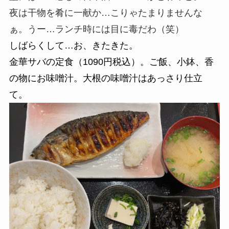
夜は干物を肴に一献か…こりゃたまりませんな
ぁ。うー…ランチ時には目に毒だわ（笑）
しばらくして…お、きたきた。
金華サバの定食（1090円税込）
。ご飯、小鉢、香
の物にお味噌汁。
大根の味噌汁はあっさり仕立
て。