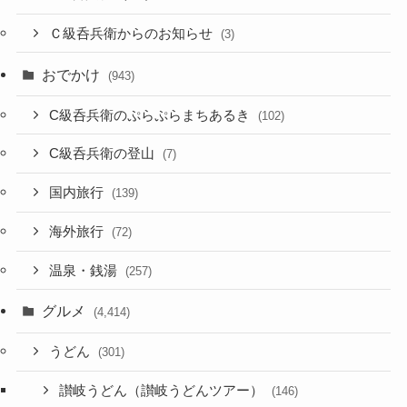
Ｃ級呑兵衛からのお知らせ
(3)
おでかけ
(943)
C級呑兵衛のぷらぷらまちあるき
(102)
C級呑兵衛の登山
(7)
国内旅行
(139)
海外旅行
(72)
温泉・銭湯
(257)
グルメ
(4,414)
うどん
(301)
讃岐うどん（讃岐うどんツアー）
(146)