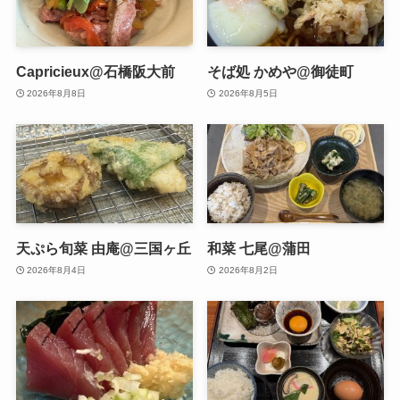
Capricieux@石橋阪大前
そば処 かめや@御徒町
2026年8月8日
2026年8月5日
天ぷら旬菜 由庵@三国ヶ丘
和菜 七尾@蒲田
2026年8月4日
2026年8月2日