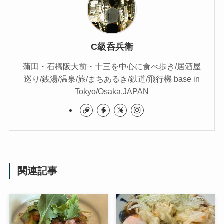
C級呑兵衛
蒲田・石橋阪大前・十三を中心に食べ歩き/居酒屋
巡り/銭湯/温泉/旅/まちあるき/鉄道/飛行機 base in
Tokyo/Osaka,JAPAN
関連記事