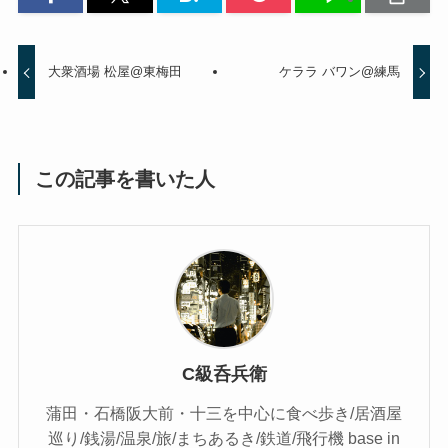
大衆酒場 松屋@東梅田
ケララ バワン@練馬
この記事を書いた人
C級呑兵衛
蒲田・石橋阪大前・十三を中心に食べ歩き/居酒屋
巡り/銭湯/温泉/旅/まちあるき/鉄道/飛行機 base in