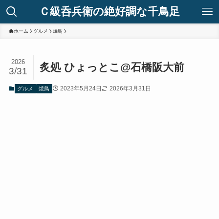
Ｃ級呑兵衛の絶好調な千鳥足
ホーム
グルメ
焼鳥
2026
炙処 ひょっとこ@石橋阪大前
3/31
2023年5月24日
2026年3月31日
グルメ
焼鳥