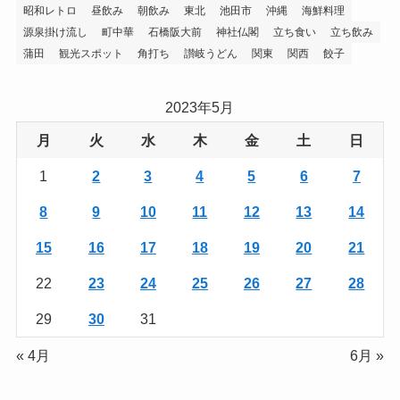
昭和レトロ
昼飲み
朝飲み
東北
池田市
沖縄
海鮮料理
源泉掛け流し
町中華
石橋阪大前
神社仏閣
立ち食い
立ち飲み
蒲田
観光スポット
角打ち
讃岐うどん
関東
関西
餃子
2023年5月
月
火
水
木
金
土
日
1
2
3
4
5
6
7
8
9
10
11
12
13
14
15
16
17
18
19
20
21
22
23
24
25
26
27
28
29
30
31
« 4月
6月 »