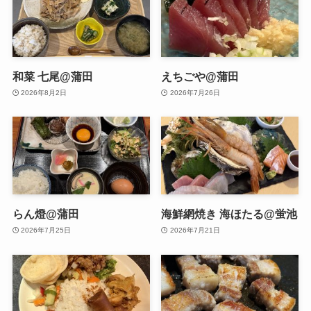
和菜 七尾@蒲田
えちごや@蒲田
2026年8月2日
2026年7月26日
らん燈@蒲田
海鮮網焼き 海ほたる@蛍池
2026年7月25日
2026年7月21日