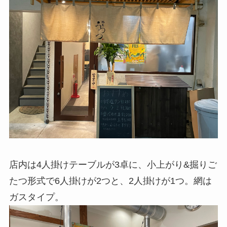
店内は4人掛けテーブルが3卓に、小上がり&掘りご
たつ形式で6人掛けが2つと、2人掛けが1つ。網は
ガスタイプ。