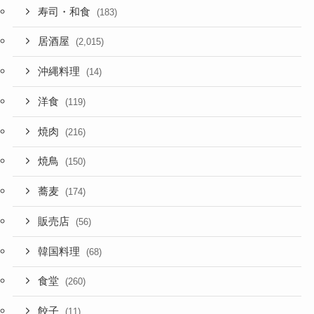
寿司・和食
(183)
居酒屋
(2,015)
沖縄料理
(14)
洋食
(119)
焼肉
(216)
焼鳥
(150)
蕎麦
(174)
販売店
(56)
韓国料理
(68)
食堂
(260)
餃子
(11)