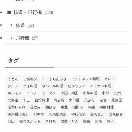
鉄道・飛行機
(128)
鉄道
(97)
飛行機
(27)
タグ
うどん
ご当地グルメ
まちあるき
インドネシア料理
カレー
グルメ
タイ料理
ネパール料理
ビュッフェ
ベトナム料理
ホルモン
ランチ
ラーメン
中国・四国
中華料理
中部
九州
北海道
十三
台湾料理
商店街
大田区
天ぷら
定食
居酒屋
昭和レトロ
昼飲み
朝飲み
東北
池田市
沖縄
海鮮料理
源泉掛け流し
町中華
石橋阪大前
神社仏閣
立ち食い
立ち飲み
蒲田
観光スポット
角打ち
讃岐うどん
関東
関西
餃子