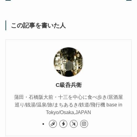
この記事を書いた人
C級呑兵衛
蒲田・石橋阪大前・十三を中心に食べ歩き/居酒屋
巡り/銭湯/温泉/旅/まちあるき/鉄道/飛行機 base in
Tokyo/Osaka,JAPAN