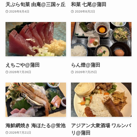
天ぷら旬菜 由庵@三国ヶ丘
和菜 七尾@蒲田
2026年8月4日
2026年8月2日
えちごや@蒲田
らん燈@蒲田
2026年7月26日
2026年7月25日
海鮮網焼き 海ほたる@蛍池
アジアン大衆酒場 ワルンバ
リ@蒲田
2026年7月21日