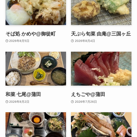
そば処 かめや@御徒町
天ぷら旬菜 由庵@三国ヶ丘
2026年8月5日
2026年8月4日
和菜 七尾@蒲田
えちごや@蒲田
2026年8月2日
2026年7月26日