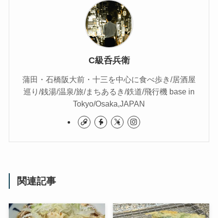
C級呑兵衛
蒲田・石橋阪大前・十三を中心に食べ歩き/居酒屋
巡り/銭湯/温泉/旅/まちあるき/鉄道/飛行機 base in
Tokyo/Osaka,JAPAN
関連記事