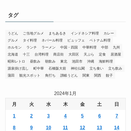
タグ
うどん
ご当地グルメ
まちあるき
インドネシア料理
カレー
グルメ
タイ料理
ネパール料理
ビュッフェ
ベトナム料理
ホルモン
ランチ
ラーメン
中国・四国
中華料理
中部
九州
北海道
十三
台湾料理
商店街
大田区
天ぷら
定食
居酒屋
昭和レトロ
昼飲み
朝飲み
東北
池田市
沖縄
海鮮料理
源泉掛け流し
町中華
石橋阪大前
神社仏閣
立ち食い
立ち飲み
蒲田
観光スポット
角打ち
讃岐うどん
関東
関西
餃子
2024年1月
月
火
水
木
金
土
日
1
2
3
4
5
6
7
8
9
10
11
12
13
14