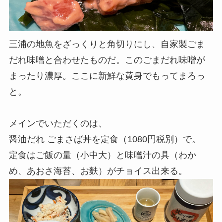
三浦の地魚をざっくりと角切りにし、自家製ごま
だれ味噌と合わせたものだ。この
ごまだれ味噌が
まったり濃厚。ここに新鮮な黄身でもってまろっ
と。
メインでいただくのは、
醤油だれ ごまさば丼を定食（1080円税別）で。
定食はご飯の量（小中大）と味噌汁の具（わか
め、あおさ海苔、お麩）がチョイス出来る。