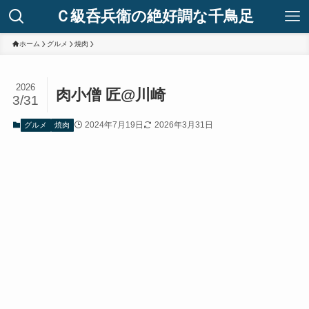
Ｃ級呑兵衛の絶好調な千鳥足
ホーム
グルメ
焼肉
2026
肉小僧 匠@川崎
3/31
2024年7月19日
2026年3月31日
グルメ
焼肉