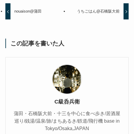
nouaison@蒲田
うちごはん@石橋阪大前
この記事を書いた人
C級呑兵衛
蒲田・石橋阪大前・十三を中心に食べ歩き/居酒屋
巡り/銭湯/温泉/旅/まちあるき/鉄道/飛行機 base in
Tokyo/Osaka,JAPAN