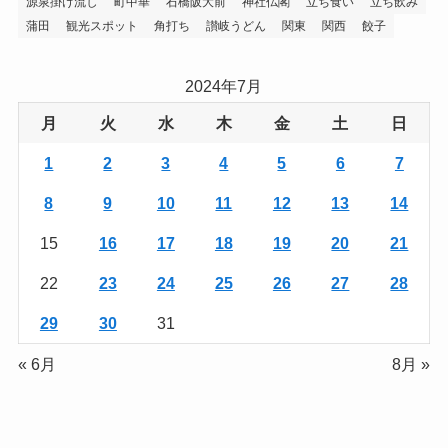
源泉掛け流し
町中華
石橋阪大前
神社仏閣
立ち食い
立ち飲み
蒲田
観光スポット
角打ち
讃岐うどん
関東
関西
餃子
2024年7月
月
火
水
木
金
土
日
1
2
3
4
5
6
7
8
9
10
11
12
13
14
15
16
17
18
19
20
21
22
23
24
25
26
27
28
29
30
31
« 6月
8月 »