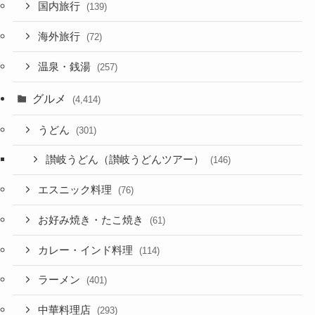
国内旅行
(139)
海外旅行
(72)
温泉・銭湯
(257)
グルメ
(4,414)
うどん
(301)
讃岐うどん（讃岐うどんツアー）
(146)
エスニック料理
(76)
お好み焼き・たこ焼き
(61)
カレー・インド料理
(114)
ラーメン
(401)
中華料理店
(293)