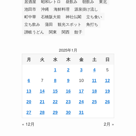
居酒屋
昭和レトロ
昼飲み
朝飲み
東北
池田市
沖縄
海鮮料理
源泉掛け流し
町中華
石橋阪大前
神社仏閣
立ち食い
立ち飲み
蒲田
観光スポット
角打ち
讃岐うどん
関東
関西
餃子
2025年1月
月
火
水
木
金
土
日
1
2
3
4
5
6
7
8
9
10
11
12
13
14
15
16
17
18
19
20
21
22
23
24
25
26
27
28
29
30
31
« 12月
2月 »