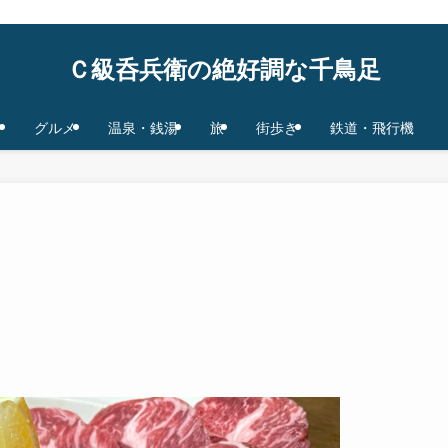
鉄道/飛行機 base in Tokyo/Osaka,JAPAN
Ｃ級呑兵衛の絶好調な千鳥足
グルメ
温泉・銭湯
旅
街歩き
鉄道・飛行機