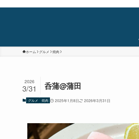
蒲田・石橋阪大前・十三を中心に食べ歩き/居酒屋巡り/銭湯/温泉/旅/まちあるき/
ホーム
グルメ
焼肉
2026
呑蒲@蒲田
3/31
グルメ
焼肉
2025年1月8日
2026年3月31日