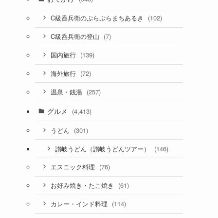
(102)
C級呑兵衛のぷらぷらまちあるき
(7)
C級呑兵衛の登山
(139)
国内旅行
(72)
海外旅行
(257)
温泉・銭湯
グルメ
(4,413)
(301)
うどん
(146)
讃岐うどん（讃岐うどんツアー）
(76)
エスニック料理
(61)
お好み焼き・たこ焼き
(114)
カレー・インド料理