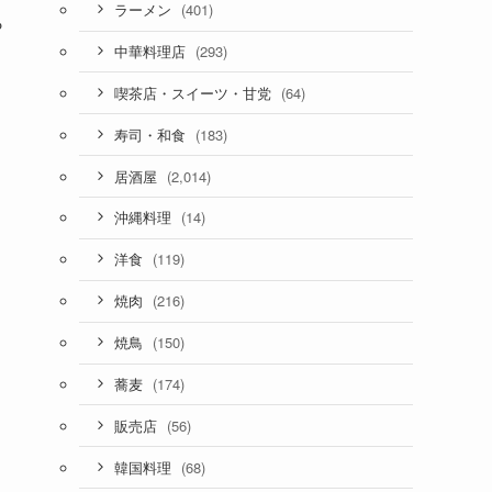
(401)
ラーメン
ら
(293)
中華料理店
(64)
喫茶店・スイーツ・甘党
(183)
寿司・和食
(2,014)
居酒屋
(14)
沖縄料理
(119)
洋食
(216)
焼肉
(150)
焼鳥
(174)
蕎麦
(56)
販売店
(68)
韓国料理