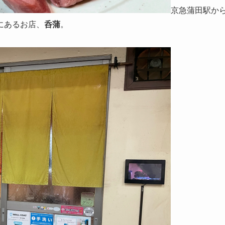
京急蒲田駅か
にあるお店、
呑蒲
。