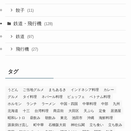
餃子
(11)
鉄道・飛行機
(128)
鉄道
(97)
飛行機
(27)
タグ
うどん
ご当地グルメ
まちあるき
インドネシア料理
カレー
グルメ
タイ料理
ネパール料理
ビュッフェ
ベトナム料理
ホルモン
ランチ
ラーメン
中国・四国
中華料理
中部
九州
北海道
十三
台湾料理
商店街
大田区
天ぷら
定食
居酒屋
昭和レトロ
昼飲み
朝飲み
東北
池田市
沖縄
海鮮料理
源泉掛け流し
町中華
石橋阪大前
神社仏閣
立ち食い
立ち飲み