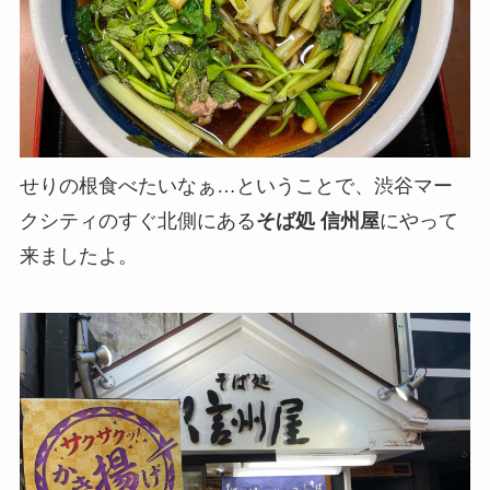
せりの根食べたいなぁ…ということで、
渋谷マー
クシティのすぐ北側にある
そば処
信州屋
にやって
来ましたよ。