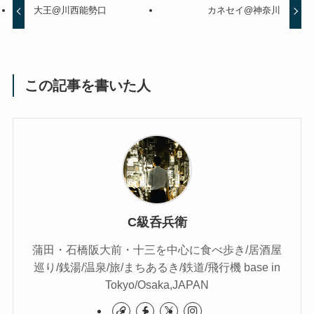
大王@川西能勢口
カネセイ@神奈川
この記事を書いた人
C級呑兵衛
蒲田・石橋阪大前・十三を中心に食べ歩き/居酒屋
巡り/銭湯/温泉/旅/まちあるき/鉄道/飛行機 base in
Tokyo/Osaka,JAPAN