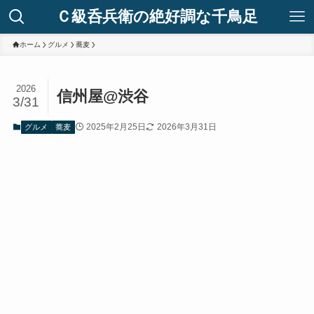
Ｃ級呑兵衛の絶好調な千鳥足
ホーム
グルメ
蕎麦
2026
信州屋@渋谷
3/31
2025年2月25日
2026年3月31日
グルメ
蕎麦