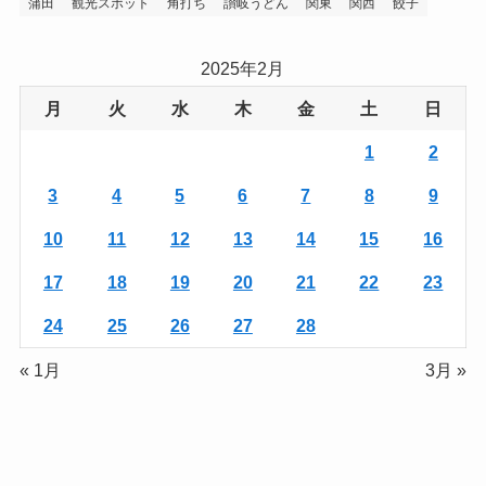
蒲田
観光スポット
角打ち
讃岐うどん
関東
関西
餃子
2025年2月
月
火
水
木
金
土
日
1
2
3
4
5
6
7
8
9
10
11
12
13
14
15
16
17
18
19
20
21
22
23
24
25
26
27
28
« 1月
3月 »