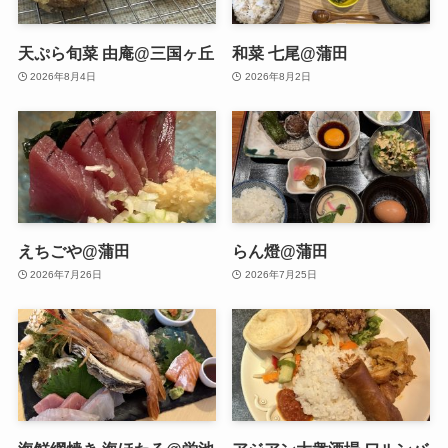
天ぷら旬菜 由庵@三国ヶ丘
和菜 七尾@蒲田
2026年8月4日
2026年8月2日
えちごや@蒲田
らん燈@蒲田
2026年7月26日
2026年7月25日