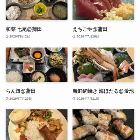
和菜 七尾@蒲田
えちごや@蒲田
2026年8月2日
2026年7月26日
らん燈@蒲田
海鮮網焼き 海ほたる@蛍池
2026年7月25日
2026年7月21日