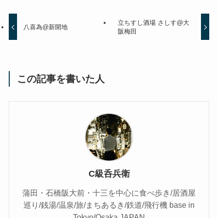
立ちすし酒場 さしす@大
八喜為@新開地
阪梅田
この記事を書いた人
C級呑兵衛
蒲田・石橋阪大前・十三を中心に食べ歩き/居酒屋
巡り/銭湯/温泉/旅/まちあるき/鉄道/飛行機 base in
Tokyo/Osaka,JAPAN