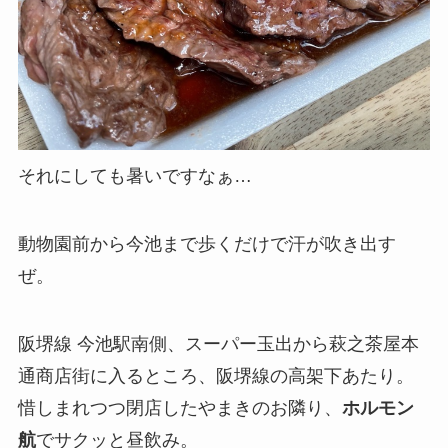
それにしても暑いですなぁ…
動物園前から今池まで歩くだけで汗が吹き出す
ぜ。
阪堺線 今池駅南側、スーパー玉出から萩之茶屋本
通商店街に入るところ、阪堺線の高架下あたり。
惜しまれつつ閉店したやまきのお隣り、
ホルモン
航
でサクッと昼飲み。