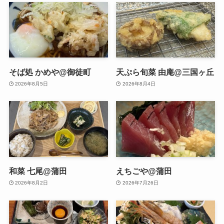
そば処 かめや@御徒町
天ぷら旬菜 由庵@三国ヶ丘
2026年8月5日
2026年8月4日
和菜 七尾@蒲田
えちごや@蒲田
2026年8月2日
2026年7月26日