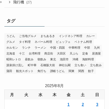
飛行機
(27)
タグ
うどん
ご当地グルメ
まちあるき
インドネシア料理
カレー
グルメ
タイ料理
ネパール料理
ビュッフェ
ベトナム料理
ホルモン
ランチ
ラーメン
中国・四国
中華料理
中部
九州
北海道
十三
台湾料理
商店街
大田区
天ぷら
定食
居酒屋
昭和レトロ
昼飲み
朝飲み
東北
池田市
沖縄
海鮮料理
源泉掛け流し
町中華
石橋阪大前
神社仏閣
立ち食い
立ち飲み
蒲田
観光スポット
角打ち
讃岐うどん
関東
関西
餃子
2025年8月
月
火
水
木
金
土
日
1
2
3