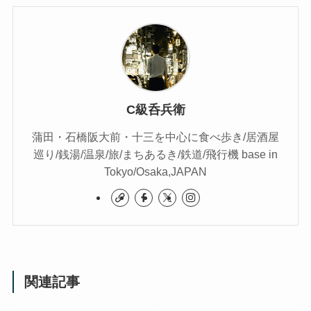
C級呑兵衛
蒲田・石橋阪大前・十三を中心に食べ歩き/居酒屋
巡り/銭湯/温泉/旅/まちあるき/鉄道/飛行機 base in
Tokyo/Osaka,JAPAN
関連記事