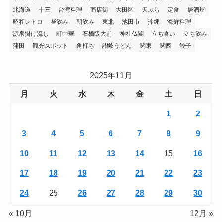
北海道
十三
台湾料理
商店街
大田区
天ぷら
定食
居酒屋
昭和レトロ
昼飲み
朝飲み
東北
池田市
沖縄
海鮮料理
源泉掛け流し
町中華
石橋阪大前
神社仏閣
立ち食い
立ち飲み
蒲田
観光スポット
角打ち
讃岐うどん
関東
関西
餃子
2025年11月
月
火
水
木
金
土
日
1
2
3
4
5
6
7
8
9
10
11
12
13
14
15
16
17
18
19
20
21
22
23
24
25
26
27
28
29
30
« 10月
12月 »