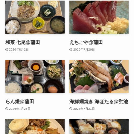
和菜 七尾@蒲田
えちごや@蒲田
2026年8月2日
2026年7月26日
らん燈@蒲田
海鮮網焼き 海ほたる@蛍池
2026年7月25日
2026年7月21日