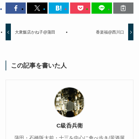
大衆飯店かね子@蒲田
香楽福@西川口
この記事を書いた人
C級呑兵衛
蒲田・石橋阪大前・十三を中心に食べ歩き/居酒屋