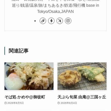
巡り/銭湯/温泉/旅/まちあるき/鉄道/飛行機 base in
Tokyo/Osaka,JAPAN
関連記事
そば処 かめや@御徒町
天ぷら旬菜 由庵@三国ヶ丘
2026年8月5日
2026年8月4日