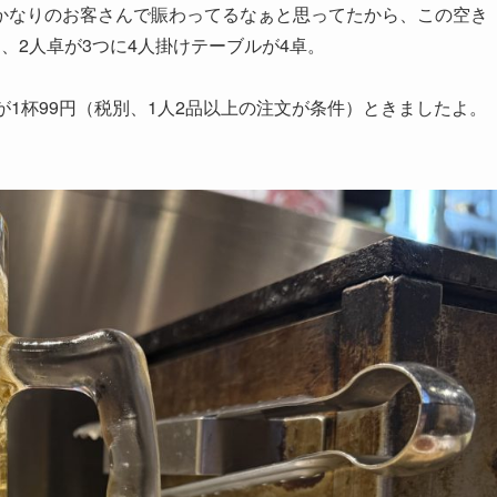
かなりのお客さんで賑わってるなぁと思ってたから、この空き
、2人卓が3つに4人掛けテーブルが4卓。
が1杯99円（税別、1人2品以上の注文が条件）ときましたよ。