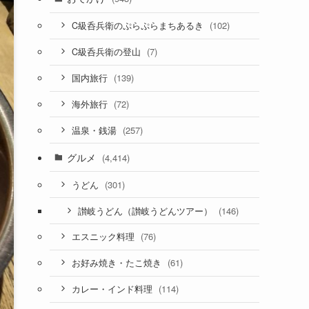
(102)
C級呑兵衛のぷらぷらまちあるき
(7)
C級呑兵衛の登山
(139)
国内旅行
(72)
海外旅行
(257)
温泉・銭湯
グルメ
(4,414)
(301)
うどん
(146)
讃岐うどん（讃岐うどんツアー）
(76)
エスニック料理
(61)
お好み焼き・たこ焼き
(114)
カレー・インド料理