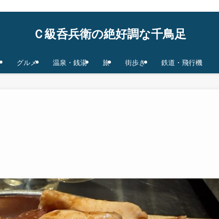
鉄道/飛行機 base in Tokyo/Osaka,JAPAN
Ｃ級呑兵衛の絶好調な千鳥足
グルメ
温泉・銭湯
旅
街歩き
鉄道・飛行機