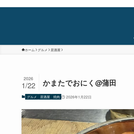
蒲田・石橋阪大前・十三を中心に食べ歩き/居酒屋巡り/銭湯/温泉/旅/まちあるき/
ホーム
グルメ
居酒屋
2026
かまたでおにく@蒲田
1/22
グルメ
居酒屋
焼肉
2026年1月22日