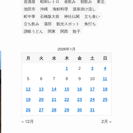
居酒屋
昭和レトロ
昼飲み
朝飲み
東北
池田市
沖縄
海鮮料理
源泉掛け流し
町中華
石橋阪大前
神社仏閣
立ち食い
立ち飲み
蒲田
観光スポット
角打ち
讃岐うどん
関東
関西
餃子
2026年1月
月
火
水
木
金
土
日
1
2
3
4
5
6
7
8
9
10
11
12
13
14
15
16
17
18
19
20
21
22
23
24
25
26
27
28
29
30
31
« 12月
2月 »