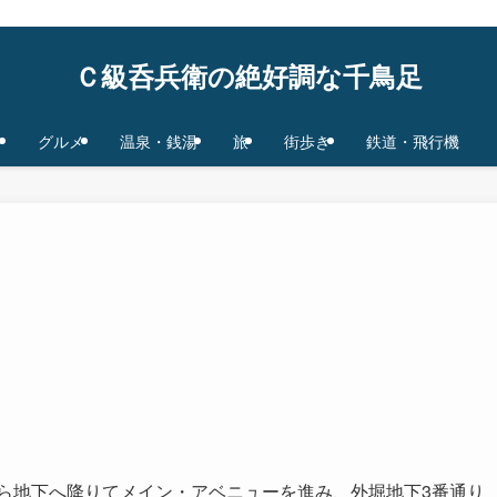
鉄道/飛行機 base in Tokyo/Osaka,JAPAN
Ｃ級呑兵衛の絶好調な千鳥足
グルメ
温泉・銭湯
旅
街歩き
鉄道・飛行機
ら地下へ降りてメイン・アベニューを進み、外堀地下3番通り