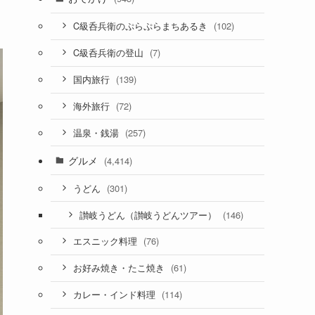
(102)
C級呑兵衛のぷらぷらまちあるき
(7)
C級呑兵衛の登山
(139)
国内旅行
(72)
海外旅行
(257)
温泉・銭湯
グルメ
(4,414)
(301)
うどん
(146)
讃岐うどん（讃岐うどんツアー）
(76)
エスニック料理
(61)
お好み焼き・たこ焼き
(114)
カレー・インド料理