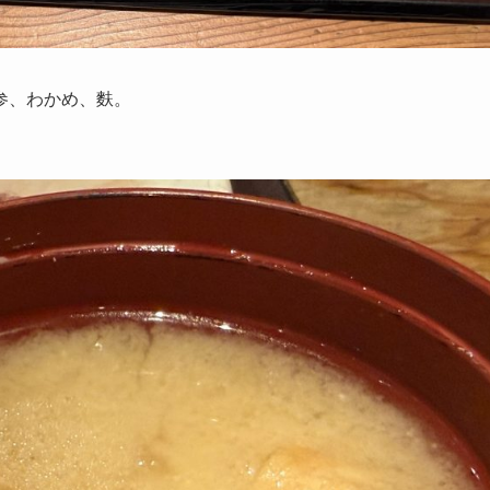
参、わかめ、麩。