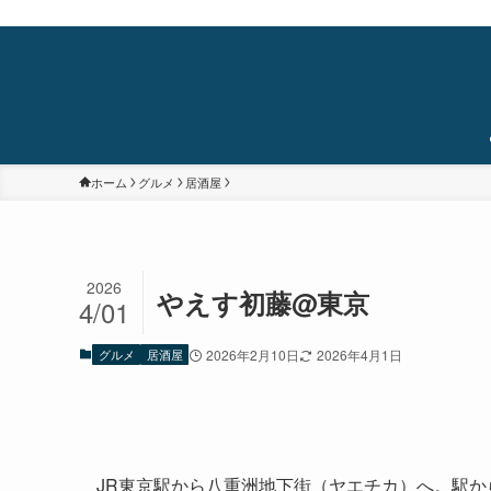
蒲田・石橋阪大前・十三を中心に食べ歩き/居酒屋巡り/銭湯/温泉/旅/まちあるき/
ホーム
グルメ
居酒屋
2026
やえす初藤@東京
4/01
グルメ
居酒屋
2026年2月10日
2026年4月1日
JR東京駅から八重洲地下街（ヤエチカ）へ。駅か