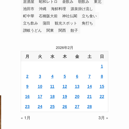
居酒屋
昭和レトロ
昼飲み
朝飲み
東北
池田市
沖縄
海鮮料理
源泉掛け流し
町中華
石橋阪大前
神社仏閣
立ち食い
立ち飲み
蒲田
観光スポット
角打ち
讃岐うどん
関東
関西
餃子
2026年2月
月
火
水
木
金
土
日
1
2
3
4
5
6
7
8
9
10
11
12
13
14
15
16
17
18
19
20
21
22
23
24
25
26
27
28
« 1月
3月 »