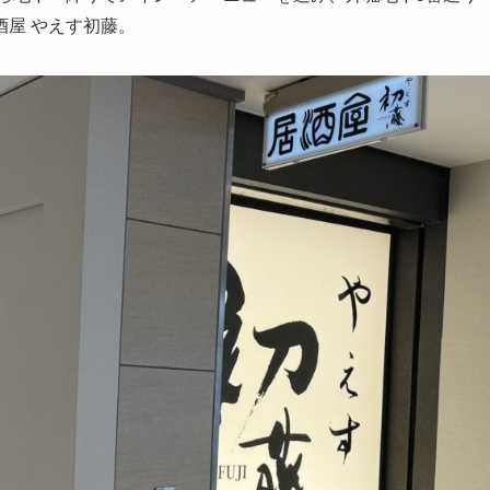
屋 やえす初藤。