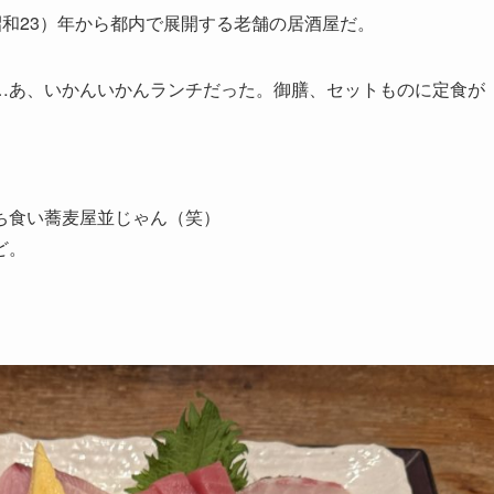
（昭和23）年から都内で展開する老舗の居酒屋だ。
…あ、いかんいかんランチだった。御膳、セットものに定食が
ち食い蕎麦屋並じゃん（笑）
ど。