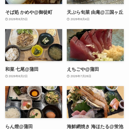
そば処 かめや@御徒町
天ぷら旬菜 由庵@三国ヶ丘
2026年8月5日
2026年8月4日
和菜 七尾@蒲田
えちごや@蒲田
2026年8月2日
2026年7月26日
らん燈@蒲田
海鮮網焼き 海ほたる@蛍池