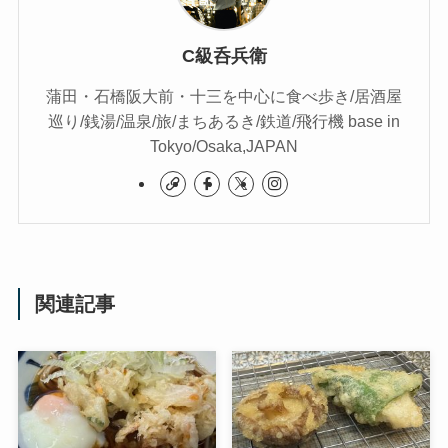
C級呑兵衛
蒲田・石橋阪大前・十三を中心に食べ歩き/居酒屋
巡り/銭湯/温泉/旅/まちあるき/鉄道/飛行機 base in
Tokyo/Osaka,JAPAN
関連記事