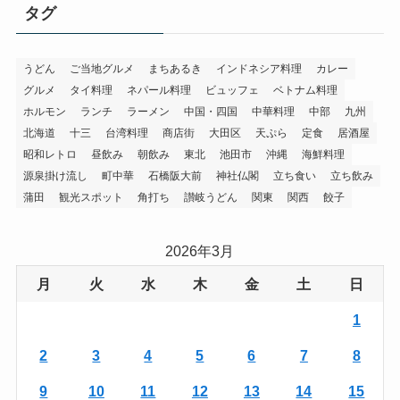
タグ
うどん
ご当地グルメ
まちあるき
インドネシア料理
カレー
グルメ
タイ料理
ネパール料理
ビュッフェ
ベトナム料理
ホルモン
ランチ
ラーメン
中国・四国
中華料理
中部
九州
北海道
十三
台湾料理
商店街
大田区
天ぷら
定食
居酒屋
昭和レトロ
昼飲み
朝飲み
東北
池田市
沖縄
海鮮料理
源泉掛け流し
町中華
石橋阪大前
神社仏閣
立ち食い
立ち飲み
蒲田
観光スポット
角打ち
讃岐うどん
関東
関西
餃子
2026年3月
月
火
水
木
金
土
日
1
2
3
4
5
6
7
8
9
10
11
12
13
14
15