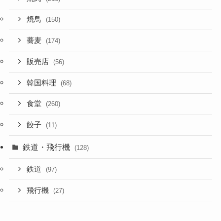
焼鳥
(150)
蕎麦
(174)
販売店
(56)
韓国料理
(68)
食堂
(260)
餃子
(11)
鉄道・飛行機
(128)
鉄道
(97)
飛行機
(27)