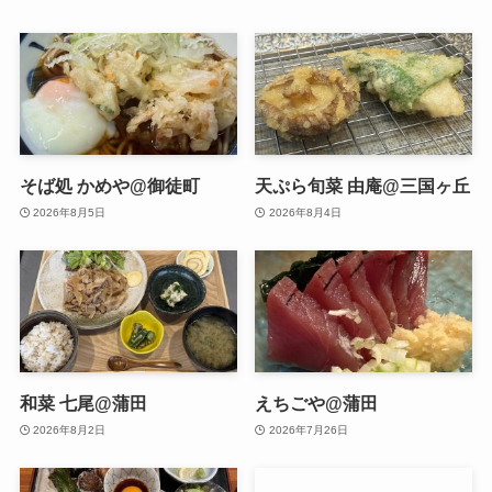
そば処 かめや@御徒町
天ぷら旬菜 由庵@三国ヶ丘
2026年8月5日
2026年8月4日
和菜 七尾@蒲田
えちごや@蒲田
2026年8月2日
2026年7月26日