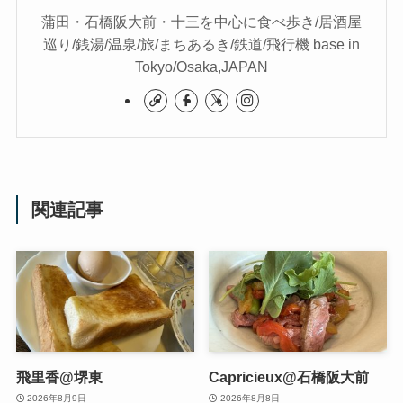
蒲田・石橋阪大前・十三を中心に食べ歩き/居酒屋
巡り/銭湯/温泉/旅/まちあるき/鉄道/飛行機 base in
Tokyo/Osaka,JAPAN
関連記事
飛里香@堺東
Capricieux@石橋阪大前
2026年8月9日
2026年8月8日