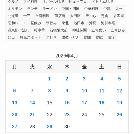
グルメ
タイ料理
ネパール料理
ビュッフェ
ベトナム料理
ホルモン
ランチ
ラーメン
中国・四国
中華料理
中部
九州
北海道
十三
台湾料理
商店街
大田区
天ぷら
定食
居酒屋
昭和レトロ
昼飲み
朝飲み
東北
池田市
沖縄
海鮮料理
源泉掛け流し
町中華
石橋阪大前
神社仏閣
立ち食い
立ち飲み
蒲田
観光スポット
角打ち
讃岐うどん
関東
関西
餃子
2026年4月
月
火
水
木
金
土
日
1
2
3
4
5
6
7
8
9
10
11
12
13
14
15
16
17
18
19
20
21
22
23
24
25
26
27
28
29
30