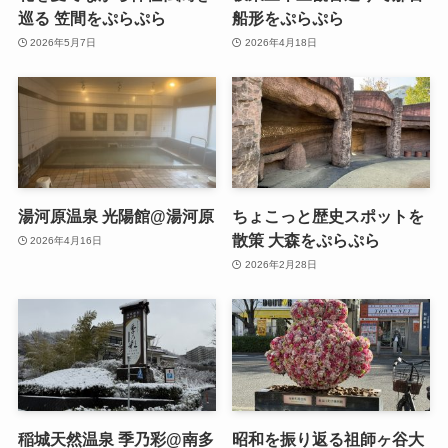
巡る 笠間をぷらぷら
船形をぷらぷら
2026年5月7日
2026年4月18日
湯河原温泉 光陽館@湯河原
ちょこっと歴史スポットを
散策 大森をぷらぷら
2026年4月16日
2026年2月28日
稲城天然温泉 季乃彩@南多
昭和を振り返る祖師ヶ谷大