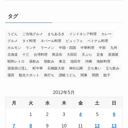
タグ
うどん
ご当地グルメ
まちあるき
インドネシア料理
カレー
グルメ
タイ料理
ネパール料理
ビュッフェ
ベトナム料理
ホルモン
ランチ
ラーメン
中国・四国
中華料理
中部
九州
北海道
十三
台湾料理
商店街
大田区
天ぷら
定食
居酒屋
昭和レトロ
昼飲み
朝飲み
東北
池田市
沖縄
海鮮料理
源泉掛け流し
町中華
石橋阪大前
神社仏閣
立ち食い
立ち飲み
蒲田
観光スポット
角打ち
讃岐うどん
関東
関西
餃子
2012年5月
月
火
水
木
金
土
日
1
2
3
4
5
6
7
8
9
10
11
12
13