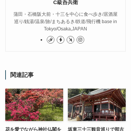
C級呑兵衛
蒲田・石橋阪大前・十三を中心に食べ歩き/居酒屋
巡り/銭湯/温泉/旅/まちあるき/鉄道/飛行機 base in
Tokyo/Osaka,JAPAN
関連記事
花を愛でながら神社仏閣を
坂東三十三観音巡りで那古